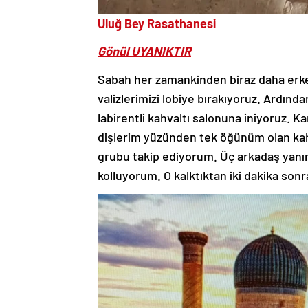
Uluğ Bey Rasathanesi
Gönül UYANIKTIR
Sabah her zamankinden biraz daha erken 
valizlerimizi lobiye bırakıyoruz. Ardınd
labirentli kahvaltı salonuna iniyoruz. K
dişlerim yüzünden tek öğünüm olan kah
grubu takip ediyorum. Üç arkadaş yanı
kolluyorum. O kalktıktan iki dakika son