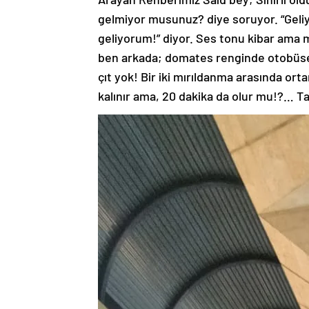
gelmiyor musunuz? diye soruyor. “Geli
geliyorum!” diyor. Ses tonu kibar ama
ben arkada; domates renginde otobüse 
çıt yok! Bir iki mırıldanma arasında o
kalınır ama, 20 dakika da olur mu!?… 