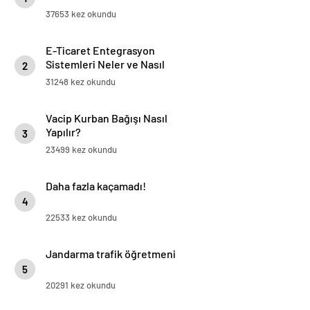
37653 kez okundu
E-Ticaret Entegrasyon
Sistemleri Neler ve Nasıl
2
Yapılır?
31248 kez okundu
Vacip Kurban Bağışı Nasıl
Yapılır?
3
23499 kez okundu
Daha fazla kaçamadı!
4
22533 kez okundu
Jandarma trafik öğretmeni
5
20291 kez okundu