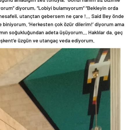
yorum” diyorum, “Lobiyi bulamıyorum” “Bekleyin orda
 mesafeli, utançtan gebersem ne çare !… Said Bey önde
biniyorum. ‘Herkesten çok özür dilerim!’ diyorum ama
rtamın soğukluğundan adeta üşüyorum… Haklılar da. geç
Taşkent’e üzgün ve utangaç veda ediyorum.