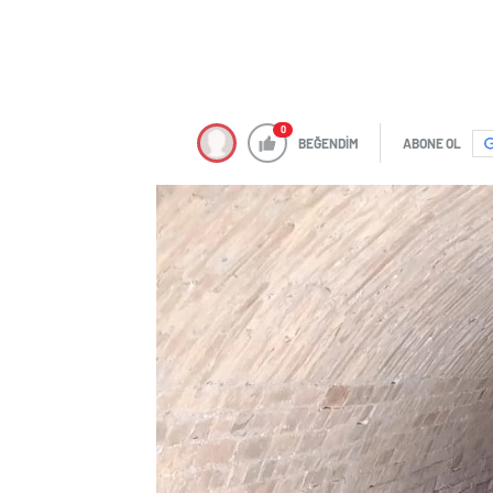
0
BEĞENDİM
ABONE OL