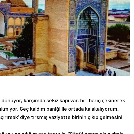
dönüyor, karşımda sekiz kapı var, biri hariç çekinerek
çıkmıyor. Geç kaldım paniği ile ortada kalakalıyorum.
çırırsak’ diye tırsmış vaziyette birinin çıkıp gelmesini
uğunu anladığım ses tonuyla, “Gönül hanım siz bizimle