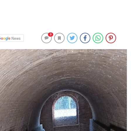
0
News