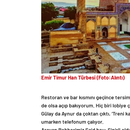
Emir Timur Han Türbesi (Foto:Alıntı)
Restoran ve bar kısmını geçince tersim 
de olsa açıp bakıyorum. Hiç biri lobiye 
Gülay da Aynur da çoktan çıktı, ‘Treni ka
umarken telefonum çalıyor.
Arayan Rehberimiz Said bey; Sinirli old