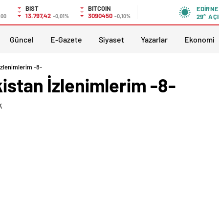
BIST
BITCOIN
EDIRNE
13.797,42
3090450
,00
-0,01%
-0,10%
29°
AÇI
Güncel
E-Gazete
Siyaset
Yazarlar
Ekonomi
İzlenimlerim -8-
istan İzlenimlerim -8-
k