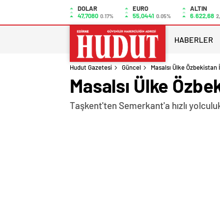
DOLAR
EURO
ALTIN
47,7080
55,0441
6.622,68
0.17%
0.05%
2
HABERLER
Hudut Gazetesi
Güncel
Masalsı Ülke Özbekistan 
Masalsı Ülke Özbek
Taşkent'ten Semerkant'a hızlı yolculu