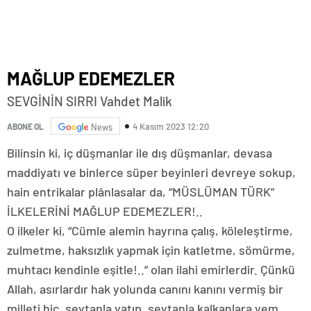
MAĞLUP EDEMEZLER
SEVGİNİN SIRRI Vahdet Malik
4 Kasım 2023 12:20
ABONE OL
News
Bilinsin ki, iç düşmanlar ile dış düşmanlar, devasa
maddiyatı ve binlerce süper beyinleri devreye sokup,
hain entrikalar plânlasalar da, “MÜSLÜMAN TÜRK”
İLKELERİNİ MAĞLUP EDEMEZLER!..
O ilkeler ki, “Cümle alemin hayrına çalış, köleleştirme,
zulmetme, haksızlık yapmak için katletme, sömürme,
muhtacı kendinle eşitle!..” olan ilahi emirlerdir. Çünkü
Allah, asırlardır hak yolunda canını kanını vermiş bir
milleti hiç, şeytanla yatıp, şeytanla kalkanlara yem