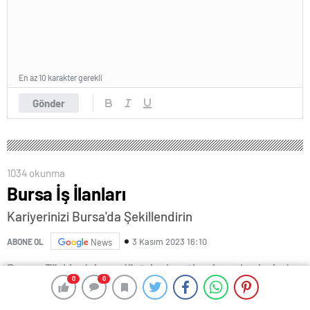
En az 10 karakter gerekli
Gönder
1034 okunma
Bursa İş İlanları
Kariyerinizi Bursa'da Şekillendirin
3 Kasım 2023 16:10
ABONE OL
News
Bursa, Türkiye’nin endüstriyel ve ticari merkezlerinden
0
0
0
0
biri olarak bilinir. Tarihi ve kültürel zenginlikleriyle ünlü
olan bu güzel şehir, aynı zamanda birçok farklı