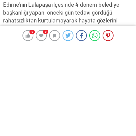
Edirne'nin Lalapaşa ilçesinde 4 dönem belediye
başkanlığı yapan, önceki gün tedavi gördüğü
rahatsızlıktan kurtulamayarak hayata gözlerini
yuman Bülent Şahinşah (68), Eski Cami'de
0
0
0
0
düzenlenen törenle son yolculuğuna uğurlandı…
28 Ocak 2024 17:36
ABONE OL
News