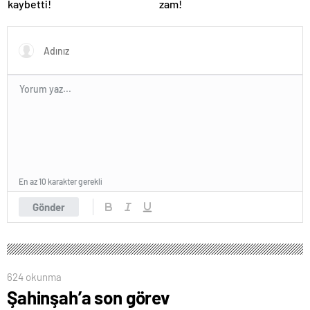
kaybetti!
zam!
En az 10 karakter gerekli
Gönder
624 okunma
Şahinşah’a son görev