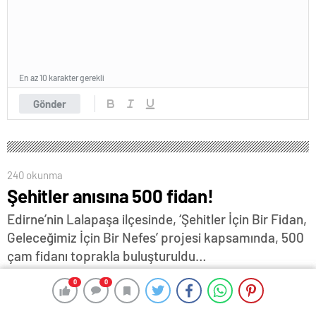
En az 10 karakter gerekli
Gönder
240 okunma
Şehitler anısına 500 fidan!
Edirne’nin Lalapaşa ilçesinde, ‘Şehitler İçin Bir Fidan,
Geleceğimiz İçin Bir Nefes’ projesi kapsamında, 500
çam fidanı toprakla buluşturuldu…
26 Kasım 2025 13:06
ABONE OL
News
0
0
0
0