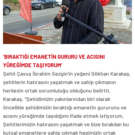
‘BIRAKTIĞI EMANETİN GURURU VE ACISINI
YÜREĞİMDE TAŞIYORUM’
Şehit Çavuş İbrahim Sezgin’in yeğeni Gökhan Karakaş,
şehitlerin hatırasını yaşatmak ve sahip çıkmanın
herkesin ortak sorumluluğu olduğunu belirtti.
Karakaş, “Şehidimizin yakınlarından biri olarak
öncelikle şehidimizin bıraktığı emanetin gururunu ve
acısını yüreğimde taşıdığımı ifade etmek istiyorum.
Şehitlerimizin hatırasını yaşatmak ve bize bırakılan bu
kutsal emanetlere sahip çıkmak hepimizin ortak