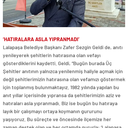
‘HATIRALARA ASLA YIPRANMADI’
Lalapaşa Belediye Başkanı Zafer Sezgin Geldi de, anıtı
yenileyerek şehitlerin hatırasına olan vefayı
gösterdiklerini kaydetti. Geldi, “Bugün burada Üç
Şehitler anıtının yalnızca yenilenmiş haliyle açmak için
değil şehitlerimizin hatırasına olan vefamızı göstermek
için toplanmış bulunmaktayız. 1982 yılında yapılan bu
anıt yıllar içerisinde yıpransa da şehitlerimizin aziz ve
hatıraları asla yıpranmadı. Biz ise bugün bu hatıraya
layık bir çalışmayı ortaya koymanın gururunu
yaşıyoruz. Bu süreçte ve öncesinde ilçemize her
zaman destek olan ve her ortamda gururla; ‘Lalapaşa