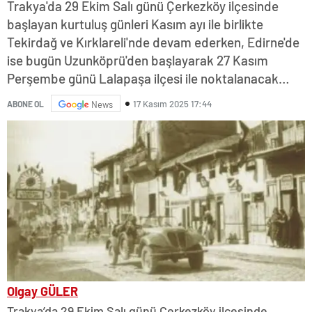
Trakya'da 29 Ekim Salı günü Çerkezköy ilçesinde
başlayan kurtuluş günleri Kasım ayı ile birlikte
Tekirdağ ve Kırklareli'nde devam ederken, Edirne'de
ise bugün Uzunköprü'den başlayarak 27 Kasım
Perşembe günü Lalapaşa ilçesi ile noktalanacak…
17 Kasım 2025 17:44
ABONE OL
News
Olgay GÜLER
Trakya’da 29 Ekim Salı günü Çerkezköy ilçesinde