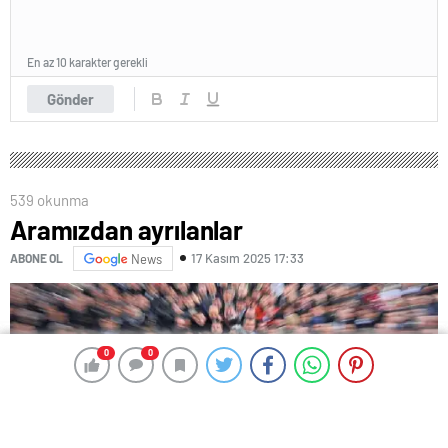
En az 10 karakter gerekli
Gönder
539 okunma
Aramızdan ayrılanlar
17 Kasım 2025 17:33
ABONE OL
News
0
0
0
0