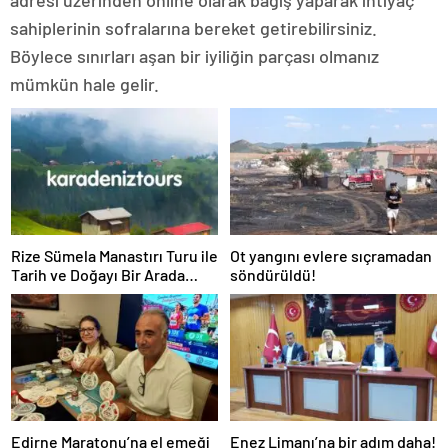
sahiplerinin sofralarına bereket getirebilirsiniz.
Böylece sınırları aşan bir iyiliğin parçası olmanız
mümkün hale gelir.
Rize Sümela Manastırı Turu ile
Ot yangını evlere sıçramadan
Tarih ve Doğayı Bir Arada
söndürüldü!
Keşfedin
Edirne Maratonu’na el emeği
Enez Limanı’na bir adım daha!