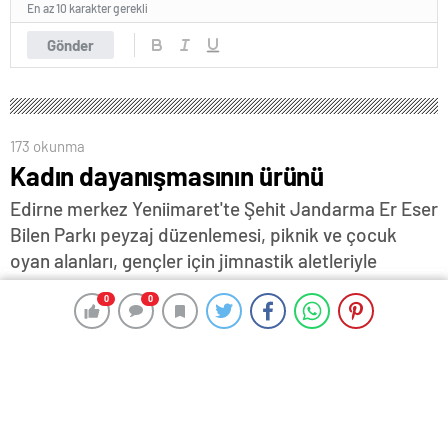
En az 10 karakter gerekli
Gönder
173 okunma
Kadın dayanışmasının ürünü
Edirne merkez Yeniimaret'te Şehit Jandarma Er Eser
Bilen Parkı peyzaj düzenlemesi, piknik ve çocuk
oyan alanları, gençler için jimnastik aletleriyle
Belediye Başkanı Filiz Gencan Akın ve mahalle
0
0
0
0
muhtarı Neslihan Dönmez Dürüktaş'ın
dayanışmasının somut bir örneği olarak övgüye
değer bulunuyor…
16 Mayıs 2025 07:39
ABONE OL
News