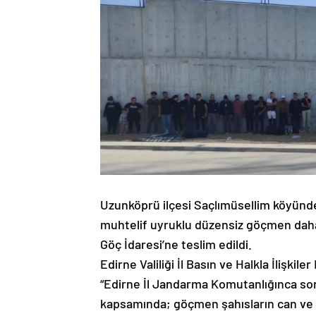
Uzunköprü ilçesi Saçlımüsellim köyünde
muhtelif uyruklu düzensiz göçmen daha 
Göç İdaresi’ne teslim edildi.
Edirne Valiliği İl Basın ve Halkla İlişki
“Edirne İl Jandarma Komutanlığınca so
kapsamında; göçmen şahısların can ve m