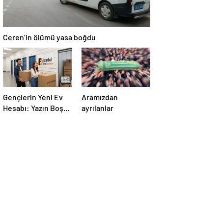
Ceren’in ölümü yasa boğdu
Gençlerin Yeni Ev
Aramızdan
Hesabı: Yazın Boş
ayrılanlar
Eve Kira
Ödenmeyecek