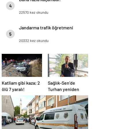
4
22570 kez okundu
Jandarma trafik öğretmeni
5
20332 kez okundu
Katliam gibi kaza; 2
Sağlık-Sen’de
ölü 7 yaralı!
Turhan yeniden