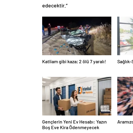
edecektir.”
Katliam gibi kaza; 2 ölü 7 yaralı!
Sağlık-
Gençlerin Yeni Ev Hesabı: Yazın
Aramızd
Boş Eve Kira Ödenmeyecek