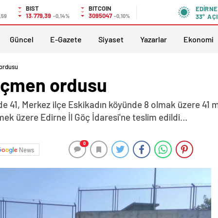
BIST
BITCOIN
EDIRNE
13.779,39
3095047
,59
-0,14%
-0,10%
33°
AÇI
Güncel
E-Gazete
Siyaset
Yazarlar
Ekonomi
ordusu
öçmen ordusu
de 41, Merkez ilçe Eskikadın köyünde 8 olmak üzere 41 
ek üzere Edirne İl Göç İdaresi'ne teslim edildi…
0
News