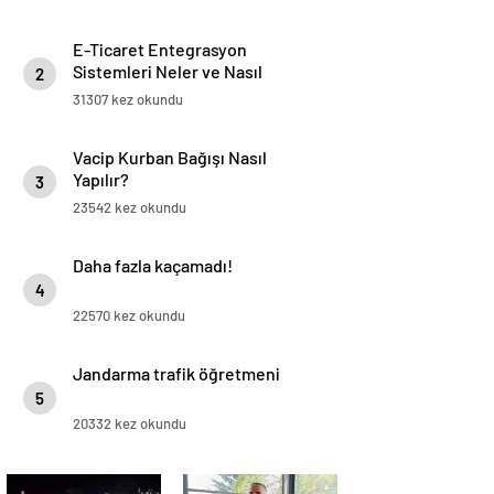
E-Ticaret Entegrasyon
Sistemleri Neler ve Nasıl
2
Yapılır?
31307 kez okundu
Vacip Kurban Bağışı Nasıl
Yapılır?
3
23542 kez okundu
Daha fazla kaçamadı!
4
22570 kez okundu
Jandarma trafik öğretmeni
5
20332 kez okundu