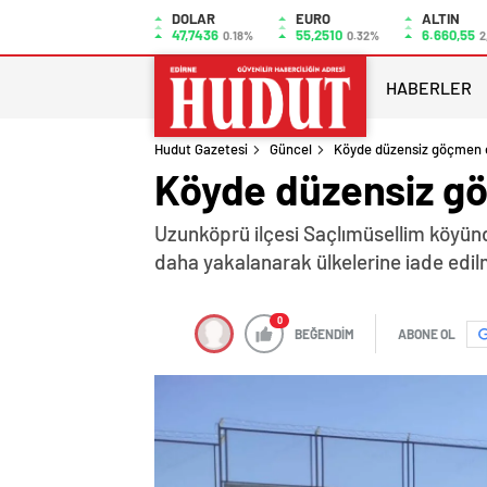
DOLAR
EURO
ALTIN
47,7436
55,2510
6.660,55
0.18%
0.32%
2
HABERLER
Hudut Gazetesi
Güncel
Köyde düzensiz göçmen 
Köyde düzensiz g
Uzunköprü ilçesi Saçlımüsellim köyün
daha yakalanarak ülkelerine iade edilm
0
BEĞENDİM
ABONE OL