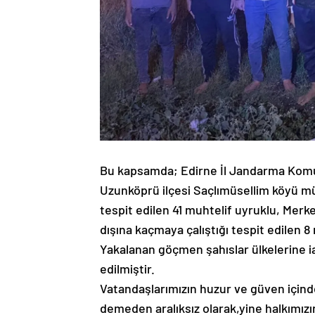
Bu kapsamda; Edirne İl Jandarma Komu
Uzunköprü ilçesi Saçlımüsellim köyü mülk
tespit edilen 41 muhtelif uyruklu, Merkez
dışına kaçmaya çalıştığı tespit edilen 
Yakalanan göçmen şahıslar ülkelerine ia
edilmiştir.
Vatandaşlarımızın huzur ve güven için
demeden aralıksız olarak,yine halkımızı