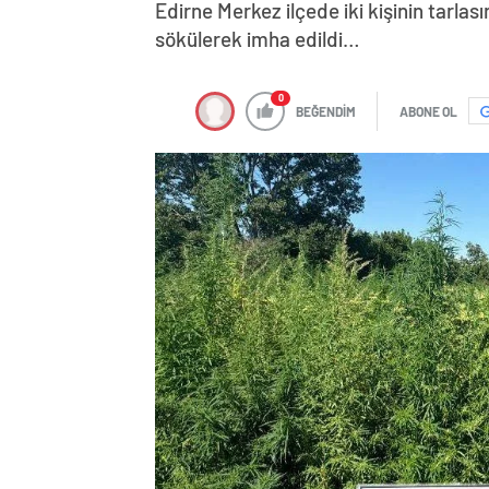
Edirne Merkez ilçede iki kişinin tarla
sökülerek imha edildi…
0
BEĞENDİM
ABONE OL