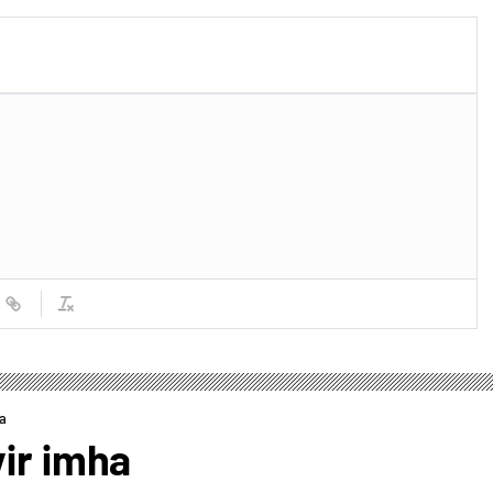
ha
vir imha