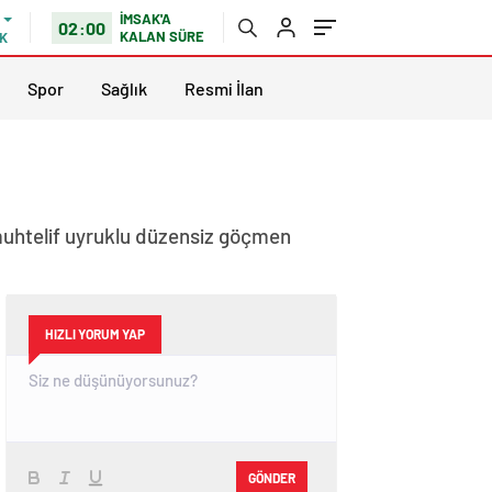
İMSAK'A
02:00
KALAN SÜRE
K
Spor
Sağlık
Resmi İlan
muhtelif uyruklu düzensiz göçmen
HIZLI YORUM YAP
GÖNDER