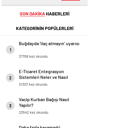
SON DAKİKA
HABERLERİ
KATEGORİNİN POPÜLERLERİ
Buğdayda ‘ilaç atmayın’ uyarısı
1
37708 kez okundu
E-Ticaret Entegrasyon
Sistemleri Neler ve Nasıl
2
Yapılır?
31307 kez okundu
Vacip Kurban Bağışı Nasıl
Yapılır?
3
23542 kez okundu
Daha fazla kaçamadı!