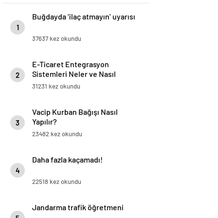
Buğdayda ‘ilaç atmayın’ uyarısı
1
37637 kez okundu
E-Ticaret Entegrasyon
Sistemleri Neler ve Nasıl
2
Yapılır?
31231 kez okundu
Vacip Kurban Bağışı Nasıl
Yapılır?
3
23482 kez okundu
Daha fazla kaçamadı!
4
22518 kez okundu
Jandarma trafik öğretmeni