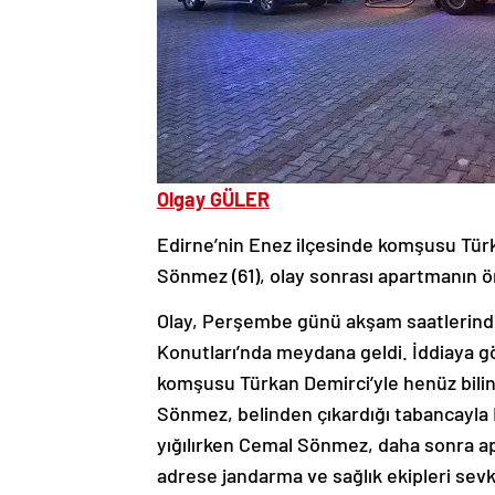
Olgay GÜLER
Edirne’nin Enez ilçesinde komşusu Türk
Sönmez (61), olay sonrası apartmanın ö
Olay, Perşembe günü akşam saatlerinde
Konutları’nda meydana geldi. İddiaya 
komşusu Türkan Demirci’yle henüz bili
Sönmez, belinden çıkardığı tabancayla 
yığılırken Cemal Sönmez, daha sonra ap
adrese jandarma ve sağlık ekipleri sevk 