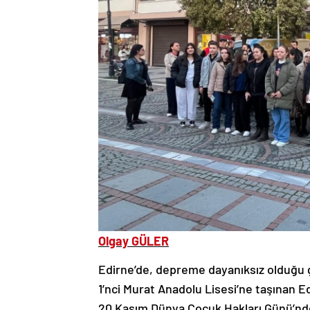
Olgay GÜLER
Edirne’de, depreme dayanıksız olduğu g
1’nci Murat Anadolu Lisesi’ne taşınan Ed
20 Kasım Dünya Çocuk Hakları Günü’nde 