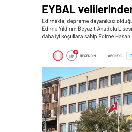
EYBAL velilerinden
Edirne’de, depreme dayanıksız olduğu 
Edirne Yıldırım Beyazıt Anadolu Lises
daha iyi koşullara sahip Edirne Hasan
0
BEĞENDİM
ABONE OL