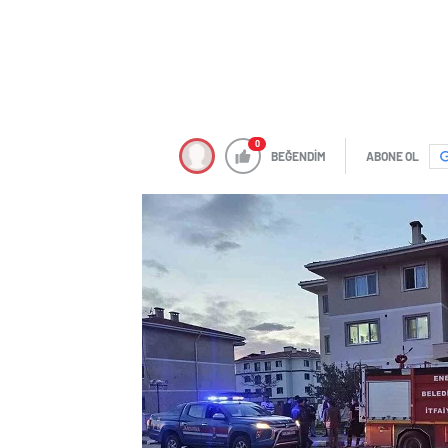
0
BEĞENDİM
ABONE OL