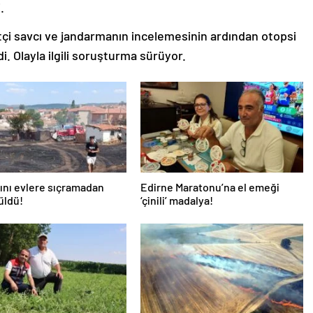
.
çi savcı ve jandarmanın incelemesinin ardından otopsi
i. Olayla ilgili soruşturma sürüyor.
ını evlere sıçramadan
Edirne Maratonu’na el emeği
üldü!
‘çinili’ madalya!