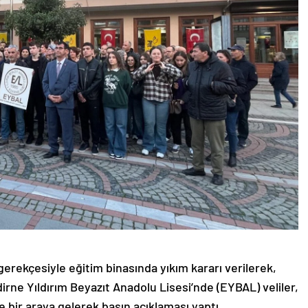
erekçesiyle eğitim binasında yıkım kararı verilerek,
irne Yıldırım Beyazıt Anadolu Lisesi’nde (EYBAL) veliler,
bir araya gelerek basın açıklaması yaptı.