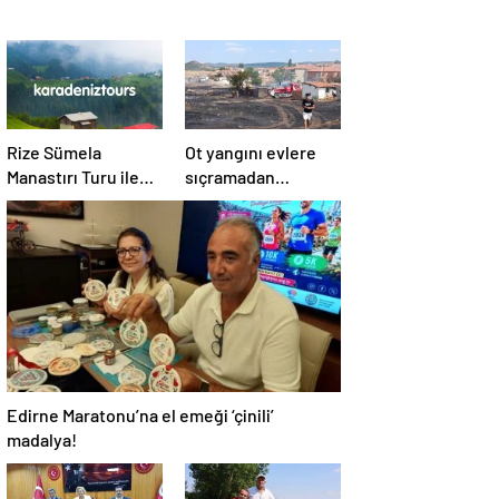
Rize Sümela
Ot yangını evlere
Manastırı Turu ile
sıçramadan
Tarih ve Doğayı Bir
söndürüldü!
Arada Keşfedin
Edirne Maratonu’na el emeği ‘çinili’
madalya!