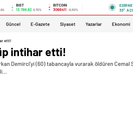
BIST
BITCOIN
EDIRNE
13.798,82
3066411
,04
0,70%
-0,50%
33°
AÇI
Güncel
E-Gazete
Siyaset
Yazarlar
Ekonomi
r etti!
 intihar etti!
rkan Demirci’yi (60) tabancayla vurarak öldüren Cemal 
di…