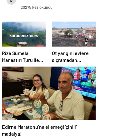
5
20275 kez okundu
Rize Sümela
Ot yangını evlere
Manastırı Turu ile
sıçramadan
Tarih ve Doğayı Bir
söndürüldü!
Arada Keşfedin
Edirne Maratonu’na el emeği ‘çinili’
madalya!