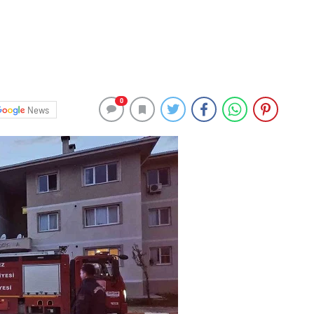
0
News