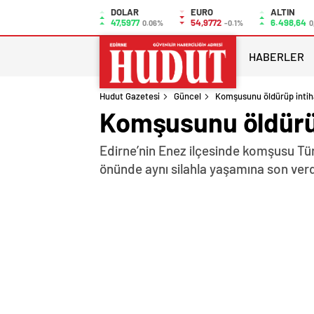
DOLAR
EURO
ALTIN
47,5977
54,9772
6.498,64
0.06%
-0.1%
0
HABERLER
Hudut Gazetesi
Güncel
Komşusunu öldürüp intiha
Komşusunu öldürüp
Edirne’nin Enez ilçesinde komşusu Tü
önünde aynı silahla yaşamına son ver