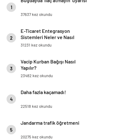
Buğdayda ‘ilaç atmayın’ uyarısı
1
37637 kez okundu
E-Ticaret Entegrasyon
Sistemleri Neler ve Nasıl
2
Yapılır?
31231 kez okundu
Vacip Kurban Bağışı Nasıl
Yapılır?
3
23482 kez okundu
Daha fazla kaçamadı!
4
22518 kez okundu
Jandarma trafik öğretmeni
5
20275 kez okundu