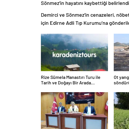
Sönmez’in hayatını kaybettiği belirlendi
Demirci ve Sönmez’in cenazeleri, nöbet
için Edirne Adli Tıp Kurumu’na gönderild
Rize Sümela Manastırı Turu ile
Ot yang
Tarih ve Doğayı Bir Arada
söndür
Keşfedin