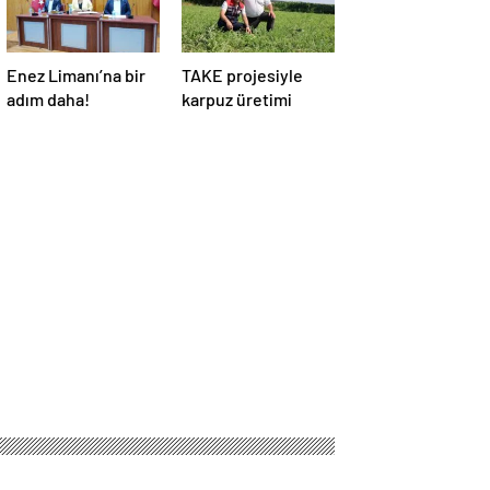
Enez Limanı’na bir
TAKE projesiyle
adım daha!
karpuz üretimi