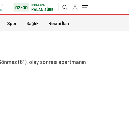
İMSAK'A
02:00
KALAN SÜRE
K
Spor
Sağlık
Resmi İlan
Sönmez (61), olay sonrası apartmanın