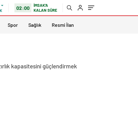
İMSAK'A
02:00
KALAN SÜRE
K
Spor
Sağlık
Resmi İlan
zırlık kapasitesini güçlendirmek