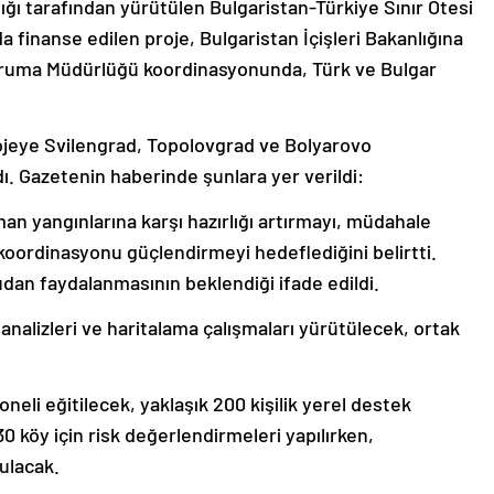
ığı tarafından yürütülen Bulgaristan-Türkiye Sınır Ötesi
 finanse edilen proje, Bulgaristan İçişleri Bakanlığına
 Koruma Müdürlüğü koordinasyonunda, Türk ve Bulgar
ojeye Svilengrad, Topolovgrad ve Bolyarovo
rdı. Gazetenin haberinde şunlara yer verildi:
rman yangınlarına karşı hazırlığı artırmayı, müdahale
 koordinasyonu güçlendirmeyi hedeflediğini belirtti.
dan faydalanmasının beklendiği ifade edildi.
lizleri ve haritalama çalışmaları yürütülecek, ortak
neli eğitilecek, yaklaşık 200 kişilik yerel destek
30 köy için risk değerlendirmeleri yapılırken,
rulacak.