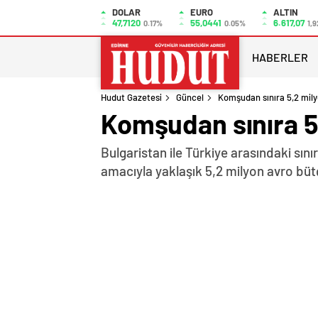
DOLAR
EURO
ALTIN
47,7120
55,0441
6.617,07
0.17%
0.05%
1,9
HABERLER
Hudut Gazetesi
Güncel
Komşudan sınıra 5,2 mily
Komşudan sınıra 5
Bulgaristan ile Türkiye arasındaki sın
amacıyla yaklaşık 5,2 milyon avro bü