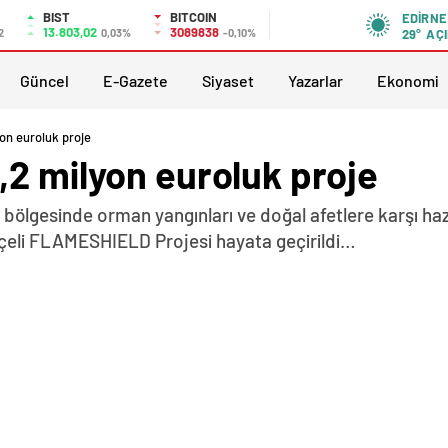
BIST
BITCOIN
EDIRNE
13.803,02
3089838
2
0,03%
-0,10%
29°
AÇI
Güncel
E-Gazete
Siyaset
Yazarlar
Ekonomi
on euroluk proje
,2 milyon euroluk proje
ır bölgesinde orman yangınları ve doğal afetlere karşı ha
tçeli FLAMESHIELD Projesi hayata geçirildi…