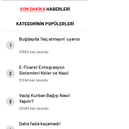
SON DAKİKA
HABERLERİ
KATEGORİNİN POPÜLERLERİ
Buğdayda ‘ilaç atmayın’ uyarısı
1
37653 kez okundu
E-Ticaret Entegrasyon
Sistemleri Neler ve Nasıl
2
Yapılır?
31248 kez okundu
Vacip Kurban Bağışı Nasıl
Yapılır?
3
23499 kez okundu
Daha fazla kaçamadı!