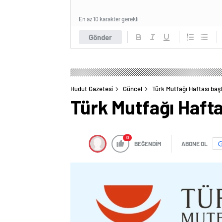
En az 10 karakter gerekli
Gönder
Hudut Gazetesi
Güncel
Türk Mutfağı Haftası başl
Türk Mutfağı Hafta
0
BEĞENDİM
ABONE OL