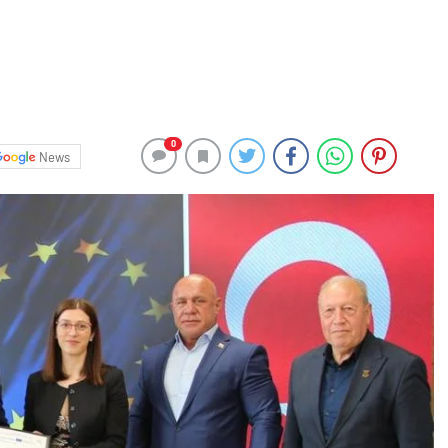
0
News