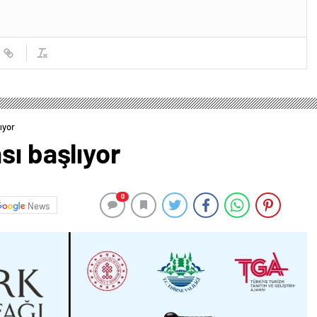
ıyor
sı başlıyor
0
News