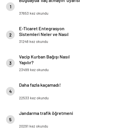
Buğdayda ‘ilaç atmayın’ uyarısı
1
37653 kez okundu
E-Ticaret Entegrasyon
Sistemleri Neler ve Nasıl
2
Yapılır?
31248 kez okundu
Vacip Kurban Bağışı Nasıl
Yapılır?
3
23499 kez okundu
Daha fazla kaçamadı!
4
22533 kez okundu
Jandarma trafik öğretmeni
5
20291 kez okundu