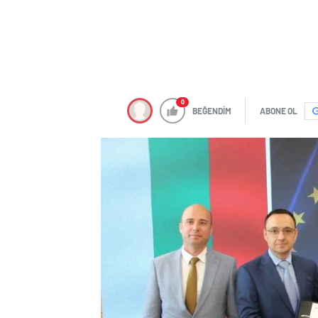
0
BEĞENDİM
ABONE OL