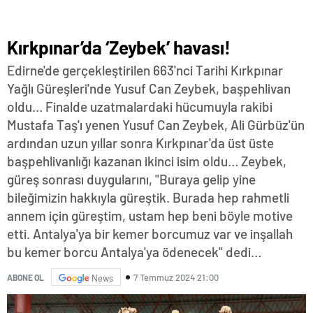
Kırkpınar’da ‘Zeybek’ havası!
Edirne'de gerçekleştirilen 663'nci Tarihi Kırkpınar
Yağlı Güreşleri'nde Yusuf Can Zeybek, başpehlivan
oldu… Finalde uzatmalardaki hücumuyla rakibi
Mustafa Taş'ı yenen Yusuf Can Zeybek, Ali Gürbüz'ün
ardından uzun yıllar sonra Kırkpınar'da üst üste
başpehlivanlığı kazanan ikinci isim oldu… Zeybek,
güreş sonrası duygularını, "Buraya gelip yine
bileğimizin hakkıyla güreştik. Burada hep rahmetli
annem için güreştim, ustam hep beni böyle motive
etti. Antalya'ya bir kemer borcumuz var ve inşallah
bu kemer borcu Antalya'ya ödenecek" dedi…
7 Temmuz 2024 21:00
ABONE OL
News