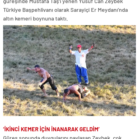
güreşinde Mustafa Taş’ı yenen Yusuf Can Zeybek
Türkiye Başpehlivanı olarak Sarayiçi Er Meydanı’nda
altın kemeri boynuna taktı.
‘İKİNCİ KEMER İÇİN İNANARAK GELDİM’
Güreş sonunda duygularını paylaşan Zeybek, çok