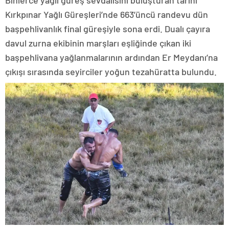
Binlerce yağlı güreş sevdalısını buluşturan tarihi
Kırkpınar Yağlı Güreşleri’nde 663’üncü randevu dün
başpehlivanlık final güreşiyle sona erdi. Dualı çayıra
davul zurna ekibinin marşları eşliğinde çıkan iki
başpehlivana yağlanmalarının ardından Er Meydanı’na
çıkışı sırasında seyirciler yoğun tezahüratta bulundu.