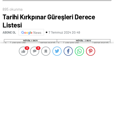
895 okunma
Tarihi Kırkpınar Güreşleri Derece
Listesi
7 Temmuz 2024 20:49
ABONE OL
News
0
0
0
0