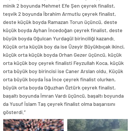
minik 2 boyunda Mehmet Efe Şen çeyrek finalist,
teşvik 2 boyunda İbrahim Armutlu çeyrek finalist,
deste küçük boyda Ramazan Torun üçüncü, deste
küçük boyda Ayhan İncedoğan çeyrek finalist, deste
büyük boyda Oğulcan Yurdagül birinciliği kazandı.
Küçük orta küçük boy da ise Üzeyir Büyükbıçak ikinci,
küçük orta küçük boyda Orhan Gezer üçüncü, küçük
orta küçük boy çeyrek finalisti Feyzullah Koca, küçük
orta büyük boy birincisi ise Caner Arslan oldu. Küçük
orta büyük boyda İsa İnce çeyrek finalist olurken,
büyük orta boyda Oğuzhan Öztürk çeyrek finalist,
başaltı boyunda İmran Vardı üçüncü, başaltı boyunda
da Yusuf İslam Taş çeyrek finalist olma başarısını
gösterdi.”