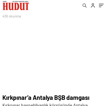
436 okunma
Kırkpınar’a Antalya BŞB damgası
Kırkpınar başpehlivanlık kürsüsünde Antalya