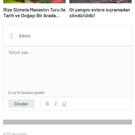
Rize Sümela Manastırı Turu ile
Ot yangını evlere sıçramadan
Tarih ve Doğayı Bir Arada
söndürüldü!
Keşfedin
En az 10 karakter gerekli
Gönder
422 okunma