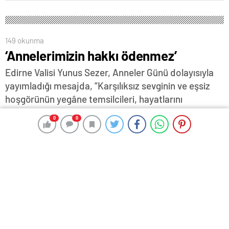
149 okunma
‘Annelerimizin hakkı ödenmez’
Edirne Valisi Yunus Sezer, Anneler Günü dolayısıyla
yayımladığı mesajda, “Karşılıksız sevginin ve eşsiz
hoşgörünün yegâne temsilcileri, hayatlarını
çocuklarına adayan annelerimizin ‘Anneler Günü’nü
0
0
0
0
kutluyorum” dedi…
11 Mayıs 2025 14:08
ABONE OL
News