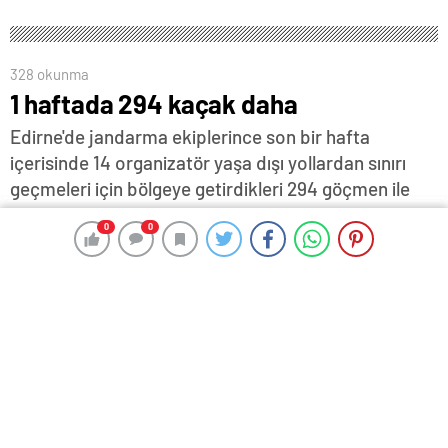
328 okunma
1 haftada 294 kaçak daha
Edirne'de jandarma ekiplerince son bir hafta
içerisinde 14 organizatör yaşa dışı yollardan sınırı
geçmeleri için bölgeye getirdikleri 294 göçmen ile
birlikte yakalanırken, 1 PKK terör örgütü üyesi de
0
0
0
0
yasadışı yollardan yurtdışına kaçmaya çalışırken ele
geçirildi.
11 Şubat 2024 17:30
ABONE OL
News