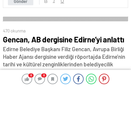
Gönder
470 okunma
Gencan, AB dergisine Edirne’yi anlattı
Edirne Belediye Başkanı Filiz Gencan, Avrupa Birliği
Haber Ajansı dergisine verdiği röportajda Edirne'nin
tarihi ve kültürel zenginliklerinden belediyecilik
anlayışına, genç bir hukukçu olarak siyaset
0
0
0
0
yolculuğundan hayata geçirilen projelere kadar
birçok konuda değerlendirmelerde bulundu…
7 Temmuz 2026 15:57
ABONE OL
News