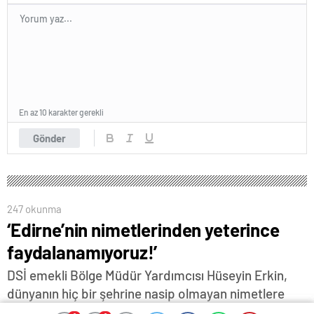
En az 10 karakter gerekli
Gönder
247 okunma
‘Edirne’nin nimetlerinden yeterince
faydalanamıyoruz!’
DSİ emekli Bölge Müdür Yardımcısı Hüseyin Erkin,
dünyanın hiç bir şehrine nasip olmayan nimetlere
sahip Edirne'nin bunlardan yeterince