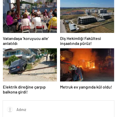
Vatandaşa ‘koruyucu aile’
Diş Hekimliği Fakültesi
anlatıldı
inşaatında pürüz!
Elektrik direğine çarpıp
Metruk ev yangında kül oldu!
balkona girdi!