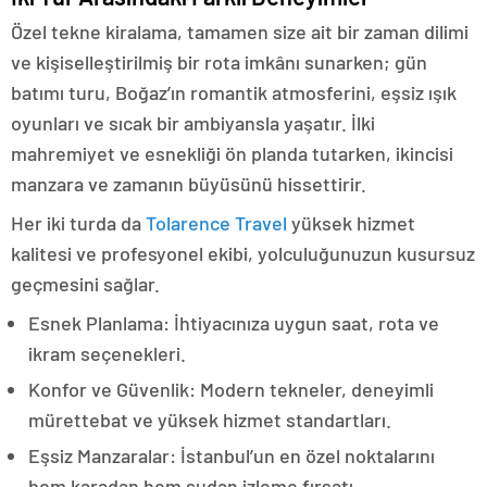
Özel tekne kiralama, tamamen size ait bir zaman dilimi
ve kişiselleştirilmiş bir rota imkânı sunarken; gün
batımı turu, Boğaz’ın romantik atmosferini, eşsiz ışık
oyunları ve sıcak bir ambiyansla yaşatır. İlki
mahremiyet ve esnekliği ön planda tutarken, ikincisi
manzara ve zamanın büyüsünü hissettirir.
Her iki turda da
Tolarence Travel
yüksek hizmet
kalitesi ve profesyonel ekibi, yolculuğunuzun kusursuz
geçmesini sağlar.
Esnek Planlama: İhtiyacınıza uygun saat, rota ve
ikram seçenekleri.
Konfor ve Güvenlik: Modern tekneler, deneyimli
mürettebat ve yüksek hizmet standartları.
Eşsiz Manzaralar: İstanbul’un en özel noktalarını
hem karadan hem sudan izleme fırsatı.