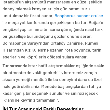
İstanbul’un akşamüstü manzarasını en güzel şekilde
deneyimlemek isteyenler için gün batımı turu
unutulmaz bir fırsat sunar.
Bosphorus sunset cruise
ile mega yat konforunda gerçekleşen bu tur, Boğaz’ın
en güzel yapılarının altın sarısı gün ışığında nasıl farklı
bir güzelliğe büründüğünü gözler önüne serer.
Dolmabahçe Sarayı’ndan Ortaköy Camii’ne, Rumeli
Hisarı’ndan Kız Kulesi’ne uzanan rota boyunca, tarihi
eserlerin ve köprülerin gölgesi sulara yansır.
Tur sırasında ister hafif atıştırmalıklar eşliğinde sakin
bir atmosferde vakit geçirebilir, isterseniz zengin
akşam yemeği menüsü ile bu deneyimi daha da özel
hale getirebilirsiniz. Menüde başlangıçlardan tatlıya
kadar geniş bir seçenek sunulur ve sınırsız içecek
ikramı ile keyfiniz tamamlanır.
İki Tur Arasındaki Farklı Deneyimler