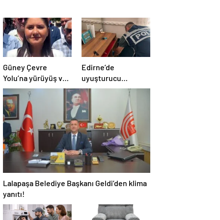
Güney Çevre
Edirne’de
Yolu’na yürüyüş ve
uyuşturucu
bisiklet yolu!
operasyonu
Lalapaşa Belediye Başkanı Geldi’den klima
yanıtı!