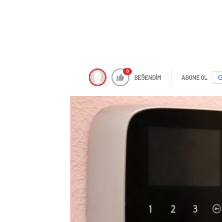
0
BEĞENDİM
ABONE OL