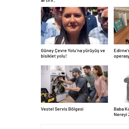
Güney Çevre Yolu’na yürüyüş ve
Edirne
bisiklet yolu!
operas
Vestel Servis Bölgesi
Baba Ko
Nereyi 