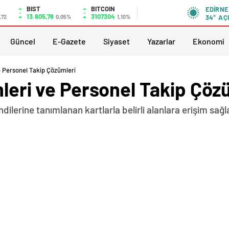
BIST
BITCOIN
EDIRNE
13.805,78
3107304
,72
0,05%
1,10%
34°
AÇ
Güncel
E-Gazete
Siyaset
Yazarlar
Ekonomi
ve Personel Takip Çözümleri
mleri ve Personel Takip Çöz
kendilerine tanımlanan kartlarla belirli alanlara erişim s