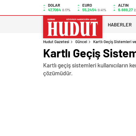
DOLAR
EURO
ALTIN
47,7064
55,2454
6.669,27
0.17%
0.41%
2
HABERLER
Hudut Gazetesi
Güncel
Kartlı Geçiş Sistemleri 
Kartlı Geçiş Siste
Kartlı geçiş sistemleri kullanıcıların 
çözümüdür.