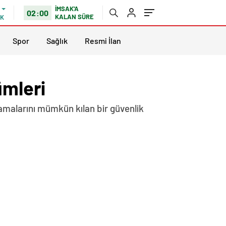
İMSAK'A
02:00
KALAN SÜRE
IK
Spor
Sağlık
Resmi İlan
ümleri
ağlamalarını mümkün kılan bir güvenlik