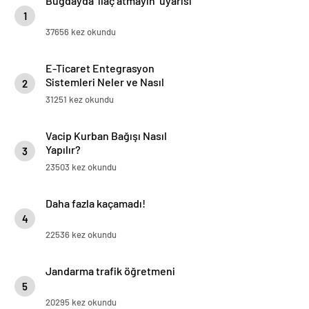
Buğdayda ‘ilaç atmayın’ uyarısı
1
37656 kez okundu
E-Ticaret Entegrasyon
Sistemleri Neler ve Nasıl
2
Yapılır?
31251 kez okundu
Vacip Kurban Bağışı Nasıl
Yapılır?
3
23503 kez okundu
Daha fazla kaçamadı!
4
22536 kez okundu
Jandarma trafik öğretmeni
5
20295 kez okundu