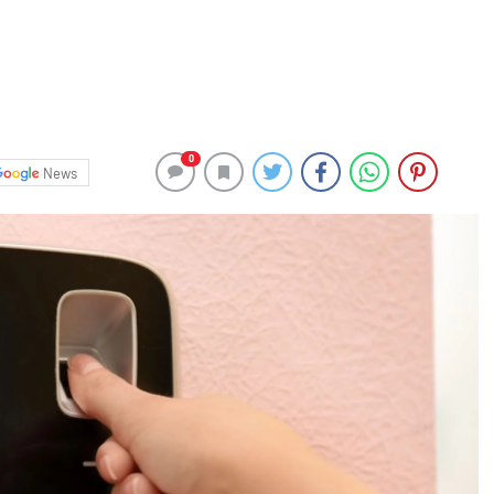
0
News