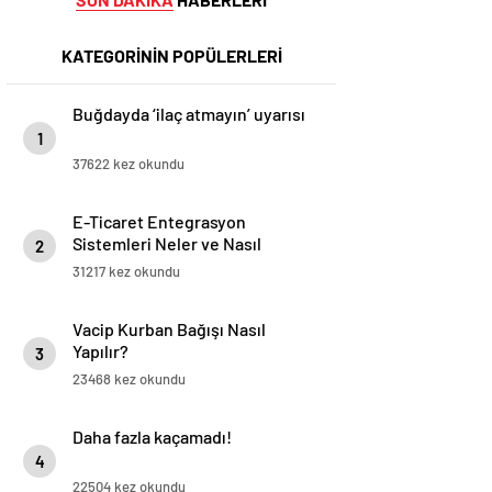
KATEGORİNİN POPÜLERLERİ
Buğdayda ‘ilaç atmayın’ uyarısı
1
37622 kez okundu
E-Ticaret Entegrasyon
Sistemleri Neler ve Nasıl
2
Yapılır?
31217 kez okundu
Vacip Kurban Bağışı Nasıl
Yapılır?
3
23468 kez okundu
Daha fazla kaçamadı!
4
22504 kez okundu