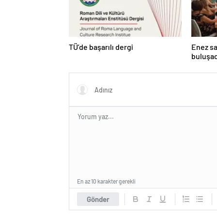
TÜ’de başarılı dergi
Enez sah
buluşa
En az 10 karakter gerekli
Gönder