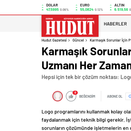
DOLAR
EURO
ALTIN
47,5995
55,0824
6.519,56
0.06%
0.12%
0
HABERLER
Hudut Gazetesi
Güncel
Karmaşık Sorunlar İçin 
Karmaşık Sorunlar
Uzmanı Her Zaman
Hepsi için tek bir çözüm noktası: Lo
0
BEĞENDİM
ABONE OL
Logo programlarını kullanmak kolay olab
faydalanmak için teknik bilgi gerekir. İ
sorunların çözümünde işletmelerin en d