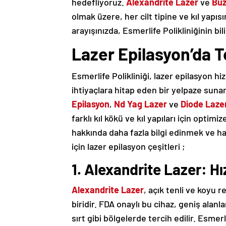
hedefliyoruz.
Alexandrite Lazer
ve
Buz
olmak üzere, her cilt tipine ve kıl yap
arayışınızda, Esmerlife Polikliniğinin b
Lazer Epilasyon’da Te
Esmerlife Polikliniği, lazer epilasyon h
ihtiyaçlara hitap eden bir yelpaze sunar
Epilasyon
,
Nd Yag Lazer
ve
Diode Laze
farklı kıl kökü ve kıl yapıları için optim
hakkında daha fazla bilgi edinmek ve 
için lazer epilasyon çeşitleri ;
1. Alexandrite Lazer: Hı
Alexandrite Lazer
, açık tenli ve koyu r
biridir. FDA onaylı bu cihaz, geniş alanl
sırt gibi bölgelerde tercih edilir. Esmer