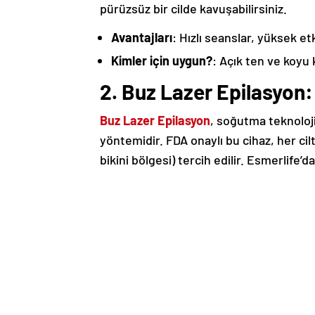
pürüzsüz bir cilde kavuşabilirsiniz.
Avantajları
: Hızlı seanslar, yüksek et
Kimler için uygun?
: Açık ten ve koyu k
2. Buz Lazer Epilasyon:
Buz Lazer Epilasyon
, soğutma teknolojis
yöntemidir. FDA onaylı bu cihaz, her cil
bikini bölgesi) tercih edilir. Esmerlife’d
Avantajları
: Ağrısız uygulama, ciltte 
Kimler için uygun?
: Hassas cilde sahi
3. Nd Yag Lazer: Koyu Ci
Nd Yag Lazer
, koyu cilt tonlarına sahip 
ulaşarak etkili sonuçlar sağlar. Esmerlif
kullanıyor.