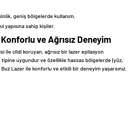
kinlik, geniş bölgelerde kullanım.
ıl yapısına sahip kişiler.
 Konforlu ve Ağrısız Deneyim
i ile cildi koruyan, ağrısız bir lazer epilasyon
t tipine uygundur ve özellikle hassas bölgelerde (yüz,
a Buz Lazer ile konforlu ve etkili bir deneyim yaşarsınız.
tahriş riski minimum, tüm cilt tiplerine uygun.
p olanlar ve konfor arayanlar.
lt Tonları için Güvenli
kişiler için güvenli bir seçenektir. Derin kıl köklerine
e, bu cihazı özellikle bronz tenli veya koyu cilt tiplerinde