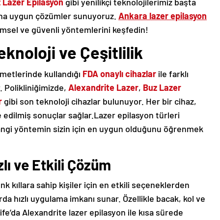
 Lazer Epilasyon
gibi yenilikçi teknolojilerimiz başta
ısına uygun çözümler sunuyoruz.
Ankara lazer epilasyon
ilimsel ve güvenli yöntemlerini keşfedin!
knoloji ve Çeşitlilik
izmetlerinde kullandığı
FDA onaylı cihazlar
ile farklı
. Polikliniğimizde,
Alexandrite Lazer
,
Buz Lazer
r
gibi son teknoloji cihazlar bulunuyor. Her bir cihaz,
ize edilmiş sonuçlar sağlar.Lazer epilasyon türleri
hangi yöntemin sizin için en uygun olduğunu öğrenmek
zlı ve Etkili Çözüm
enk kıllara sahip kişiler için en etkili seçeneklerden
arda hızlı uygulama imkanı sunar. Özellikle bacak, kol ve
life’da Alexandrite lazer epilasyon ile kısa sürede