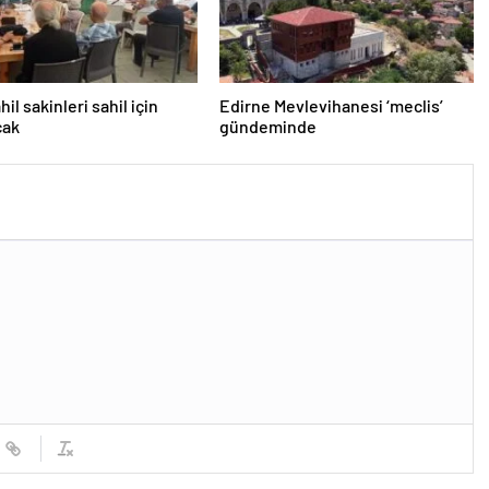
il sakinleri sahil için
Edirne Mevlevihanesi ‘meclis’
cak
gündeminde