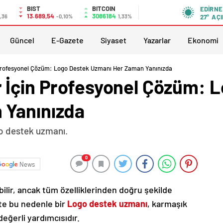
BIST
BITCOIN
EDIRNE
13.689,54
3086184
,36
-0,10%
1,33%
27°
AÇI
Güncel
E-Gazete
Siyaset
Yazarlar
Ekonomi
Profesyonel Çözüm: Logo Destek Uzmanı Her Zaman Yanınızda
 İçin Profesyonel Çözüm: 
 Yanınızda
go destek uzmanı.
0
News
ilir, ancak tüm özelliklerinden doğru şekilde
şte bu nedenle bir
Logo destek uzmanı
, karmaşık
eğerli yardımcısıdır.