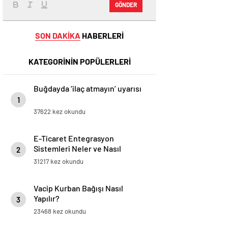
GÖNDER
SON DAKİKA
HABERLERİ
KATEGORİNİN POPÜLERLERİ
Buğdayda ‘ilaç atmayın’ uyarısı
1
37622 kez okundu
E-Ticaret Entegrasyon
Sistemleri Neler ve Nasıl
2
Yapılır?
31217 kez okundu
Vacip Kurban Bağışı Nasıl
Yapılır?
3
23468 kez okundu