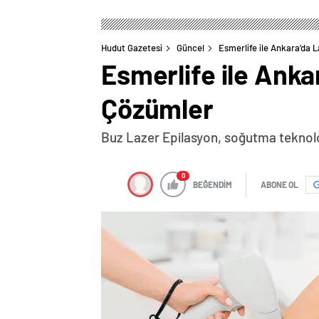
Hudut Gazetesi
Güncel
Esmerlife ile Ankara’da 
Esmerlife ile Anka
Çözümler
Buz Lazer Epilasyon, soğutma teknolojis
0
BEĞENDİM
ABONE OL