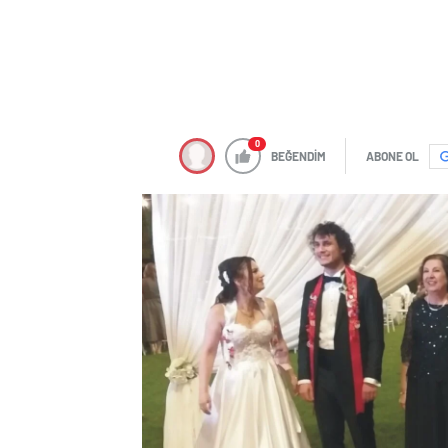
0
BEĞENDİM
ABONE OL