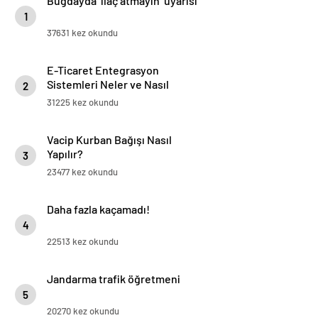
Buğdayda ‘ilaç atmayın’ uyarısı
1
37631 kez okundu
E-Ticaret Entegrasyon
Sistemleri Neler ve Nasıl
2
Yapılır?
31225 kez okundu
Vacip Kurban Bağışı Nasıl
Yapılır?
3
23477 kez okundu
Daha fazla kaçamadı!
4
22513 kez okundu
Jandarma trafik öğretmeni
5
20270 kez okundu