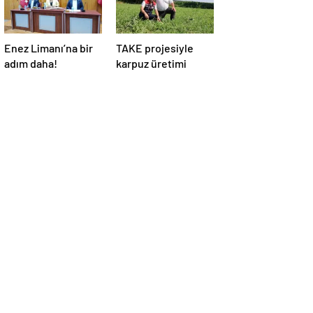
Enez Limanı’na bir
TAKE projesiyle
adım daha!
karpuz üretimi