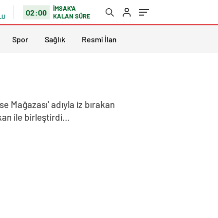
İMSAK'A
02:00
KALAN SÜRE
LU
Spor
Sağlık
Resmi İlan
ise Mağazası' adıyla iz bırakan
n ile birleştirdi…