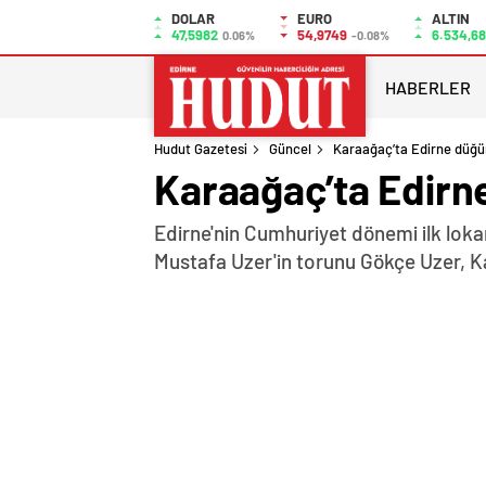
DOLAR
EURO
ALTIN
47,5982
54,9749
6.534,68
0.06%
-0.08%
HABERLER
Hudut Gazetesi
Güncel
Karaağaç’ta Edirne düğ
Karaağaç’ta Edirn
Edirne'nin Cumhuriyet dönemi ilk lokant
Mustafa Uzer'in torunu Gökçe Uzer, Ka