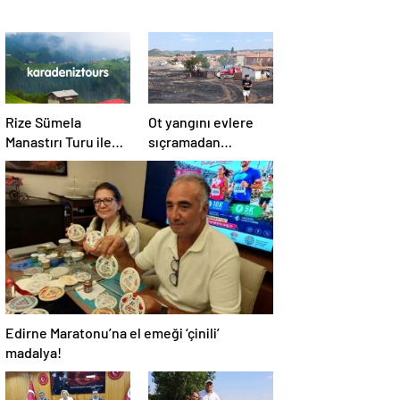
Rize Sümela
Ot yangını evlere
Manastırı Turu ile
sıçramadan
Tarih ve Doğayı Bir
söndürüldü!
Arada Keşfedin
Edirne Maratonu’na el emeği ‘çinili’
madalya!