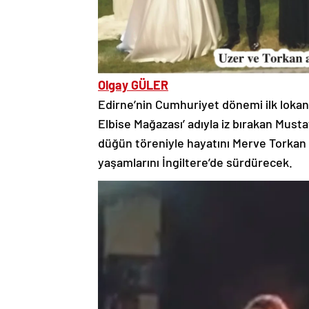
Olgay GÜLER
Edirne’nin Cumhuriyet dönemi ilk lokanta
Elbise Mağazası’ adıyla iz bırakan Must
düğün töreniyle hayatını Merve Torkan il
yaşamlarını İngiltere’de sürdürecek.