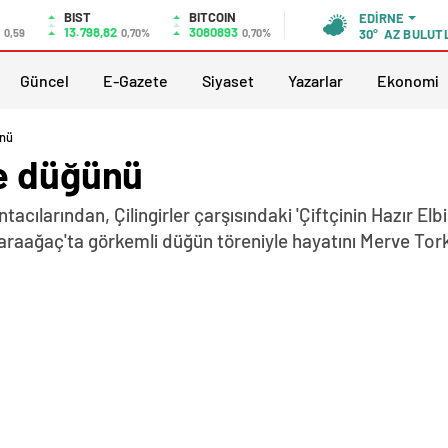
BIST
BITCOIN
EDIRNE
13.798,82
3080893
0,59
0,70%
0,70%
30°
AZ BULUT
Güncel
E-Gazete
Siyaset
Yazarlar
Ekonomi
ünü
e düğünü
acılarından, Çilingirler çarşısındaki 'Çiftçinin Hazır Elb
raağaç'ta görkemli düğün töreniyle hayatını Merve Torka