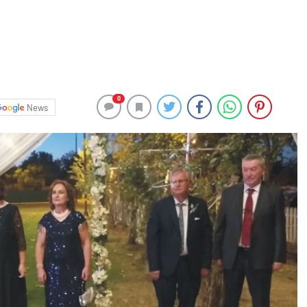
0
News