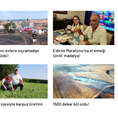
ını evlere sıçramadan
Edirne Maratonu’na el emeği
üldü!
‘çinili’ madalya!
ojesiyle karpuz üretimi
1500 dekar kül oldu!