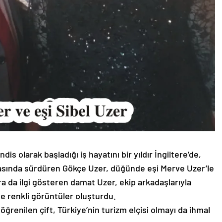
 olarak başladığı iş hayatını bir yıldır İngiltere’de,
asında sürdüren Gökçe Uzer, düğünde eşi Merve Uzer’le
lora da ilgi gösteren damat Uzer, ekip arkadaşlarıyla
de renkli görüntüler oluşturdu.
öğrenilen çift, Türkiye’nin turizm elçisi olmayı da ihmal