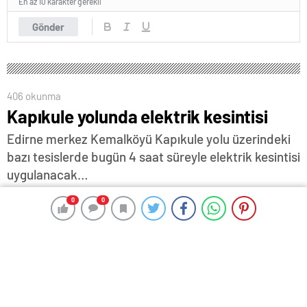
En az 10 karakter gerekli
Gönder
406 okunma
Kapıkule yolunda elektrik kesintisi
Edirne merkez Kemalköyü Kapıkule yolu üzerindeki
bazı tesislerde bugün 4 saat süreyle elektrik kesintisi
uygulanacak…
22 Ocak 2024 09:40
ABONE OL
News
0
0
0
0