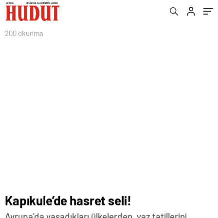
200 okunma
Kapıkule’de hasret seli!
Avrupa'da yaşadıkları ülkelerden, yaz tatillerini