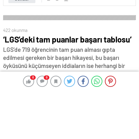
422 okunma
‘LGS’deki tam puanlar başarı tablosu’
LGS'de 719 öğrencinin tam puan alması gıpta
edilmesi gereken bir başarı hikayesi, bu başarı
öyküsünü küçümseyen iddiaların ise herhangi bir
temele dayanmayan dezenformasyon amaçlı
0
0
0
0
içerikler olduğu belirtildi…
13 Temmuz 2025 15:45
ABONE OL
News