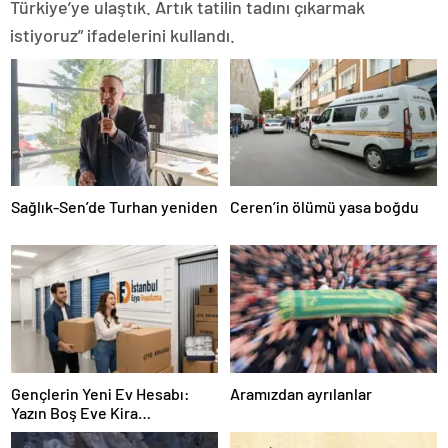
Türkiye’ye ulaştık. Artık tatilin tadını çıkarmak
istiyoruz” ifadelerini kullandı.
Sağlık-Sen’de Turhan yeniden
Ceren’in ölümü yasa boğdu
Gençlerin Yeni Ev Hesabı:
Aramızdan ayrılanlar
Yazın Boş Eve Kira
Ödenmeyecek