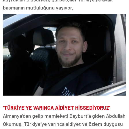
basmanın mutluluğunu yaşıyor.
‘TÜRKİYE’YE VARINCA AİDİYET HİSSEDİYORUZ’
Almanya’dan gelip memleketi Bayburt’a giden Abdullah
Okumuş, Türkiye’ye varınca aidiyet ve özlem duygusu