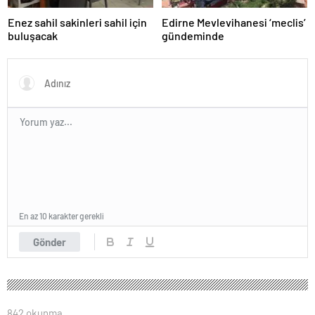
Enez sahil sakinleri sahil için
Edirne Mevlevihanesi ‘meclis’
buluşacak
gündeminde
En az 10 karakter gerekli
Gönder
842 okunma