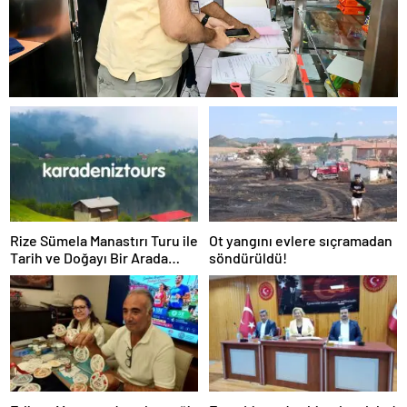
Rize Sümela Manastırı Turu ile
Ot yangını evlere sıçramadan
Tarih ve Doğayı Bir Arada
söndürüldü!
Keşfedin