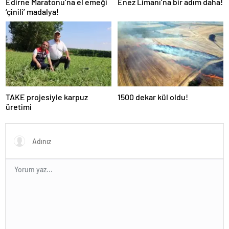
Edirne Maratonu’na el emeği
Enez Limanı’na bir adım daha!
‘çinili’ madalya!
TAKE projesiyle karpuz
1500 dekar kül oldu!
üretimi