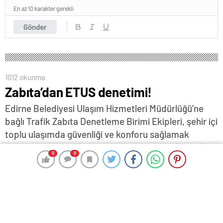
En az 10 karakter gerekli
Gönder
1012 okunma
Zabıta’dan ETUS denetimi!
Edirne Belediyesi Ulaşım Hizmetleri Müdürlüğü’ne
bağlı Trafik Zabıta Denetleme Birimi Ekipleri, şehir içi
toplu ulaşımda güvenliği ve konforu sağlamak
amacıyla Edirne Toplu Ulaşım Sistemi’nde (ETUS)
0
0
0
0
yer alan araçlara yönelik denetim yaptı.
17 Eylül 2024 11:56
ABONE OL
News