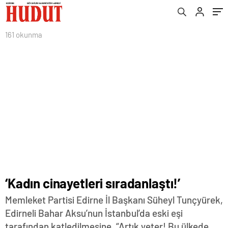
161 okunma
‘Kadın cinayetleri sıradanlaştı!’
Memleket Partisi Edirne İl Başkanı Süheyl Tunçyürek,
Edirneli Bahar Aksu’nun İstanbul’da eski eşi
tarafından katledilmesine, “Artık yeter! Bu ülkede