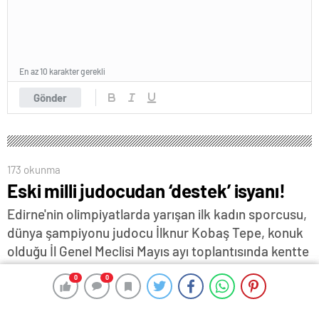
En az 10 karakter gerekli
Gönder
173 okunma
Eski milli judocudan ‘destek’ isyanı!
Edirne'nin olimpiyatlarda yarışan ilk kadın sporcusu,
dünya şampiyonu judocu İlknur Kobaş Tepe, konuk
olduğu İl Genel Meclisi Mayıs ayı toplantısında kentte
salon sporlarına desteğin azlığına dikkat çekerek,
0
0
0
0
"Edirne’nin yerli halkı, esnafı, sanayisi biraz daha
spora futbol odaklı gitmemeli” dedi...