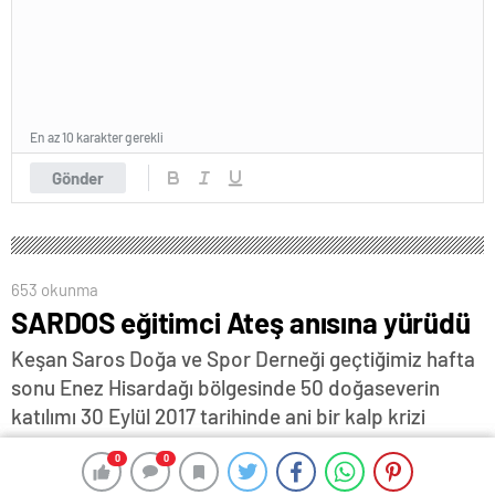
En az 10 karakter gerekli
Gönder
653 okunma
SARDOS eğitimci Ateş anısına yürüdü
Keşan Saros Doğa ve Spor Derneği geçtiğimiz hafta
sonu Enez Hisardağı bölgesinde 50 doğaseverin
katılımı 30 Eylül 2017 tarihinde ani bir kalp krizi
sonucu hayata veda eden Enez Atatürk ortaokulu
0
0
0
0
sosyal bilgiler öğretmeni Volkan Ateş'i anma