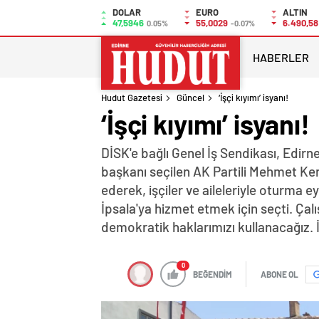
DOLAR
EURO
ALTIN
47,5946
55,0029
6.490,58
0.05%
-0.07%
HABERLER
Hudut Gazetesi
Güncel
‘İşçi kıyımı’ isyanı!
‘İşçi kıyımı’ isyanı!
DİSK'e bağlı Genel İş Sendikası, Edirne
başkanı seçilen AK Partili Mehmet Ker
ederek, işçiler ve aileleriyle oturma e
İpsala'ya hizmet etmek için seçti. Çalı
demokratik haklarımızı kullanacağız. İ
0
BEĞENDİM
ABONE OL