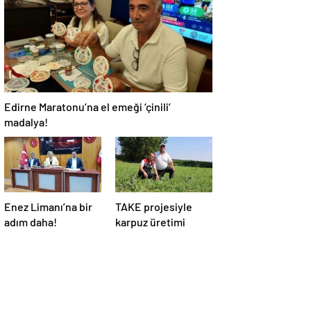
Edirne Maratonu’na el emeği ‘çinili’
madalya!
Enez Limanı’na bir
TAKE projesiyle
adım daha!
karpuz üretimi