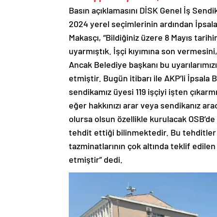
Basın açıklamasını DİSK Genel İş Sendi
2024 yerel seçimlerinin ardından İpsala
Makasçı, “Bildiğiniz üzere 8 Mayıs tar
uyarmıştık. İşçi kıyımına son vermesini, 
Ancak Belediye başkanı bu uyarılarımız
etmiştir. Bugün itibarı ile AKP’li İpsa
sendikamız üyesi 119 işçiyi işten çıkarm
eğer hakkınızı arar veya sendikanız arac
olursa olsun özellikle kurulacak OSB’de
tehdit ettiği bilinmektedir. Bu tehditle
tazminatlarının çok altında teklif edile
etmiştir” dedi.