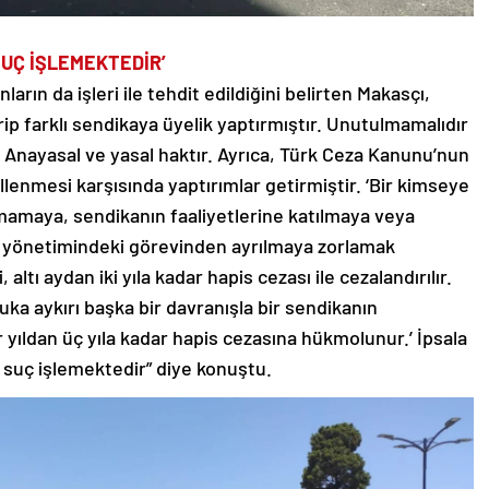
UÇ İŞLEMEKTEDİR’
ların da işleri ile tehdit edildiğini belirten Makasçı,
rip farklı sendikaya üyelik yaptırmıştır. Unutulmamalıdır
ı Anayasal ve yasal haktır. Ayrıca, Türk Ceza Kanunu’nun
llenmesi karşısında yaptırımlar getirmiştir. ‘Bir kimseye
mamaya, sendikanın faaliyetlerine katılmaya veya
 yönetimindeki görevinden ayrılmaya zorlamak
 altı aydan iki yıla kadar hapis cezası ile cezalandırılır.
uka aykırı başka bir davranışla bir sendikanın
r yıldan üç yıla kadar hapis cezasına hükmolunur.’ İpsala
 suç işlemektedir” diye konuştu.