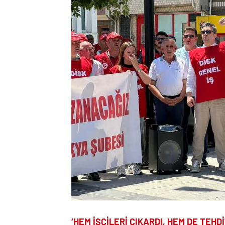
‘HEM İŞÇİLERİ ÇIKARDI, HEM DE TEHDİ