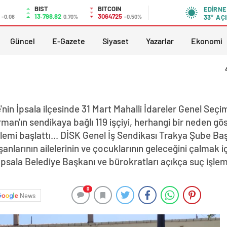
BIST
BITCOIN
EDIRNE
13.798,82
3064725
-0,08
0,70%
-0,50%
33°
AÇI
Güncel
E-Gazete
Siyaset
Yazarlar
Ekonomi
'nin İpsala ilçesinde 31 Mart Mahalli İdareler Genel Seçi
man'ın sendikaya bağlı 119 işçiyi, herhangi bir neden g
ylemi başlattı... DİSK Genel İş Sendikası Trakya Şube Baş
şanlarının ailelerinin ve çocuklarının geleceğini çalmak 
psala Belediye Başkanı ve bürokratları açıkça suç işlem
0
News