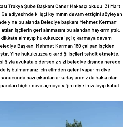
kası Trakya Şube Başkanı Caner Makasçı okudu. 31 Mart
 Belediyesi’nde ki işçi kıyımının devam ettiğini söyleyen
ihinde yine bu alanda Belediye başkanı Mehmet Kerman’ı
atılan işçilerin geri alınmasını bu alandan haykırmıştık.
ı dikkate almayıp hukuksuzca işçi çıkarmaya devam
la Belediye Başkanı Mehmet Kerman 160 çalışan işçiden
ıştır. Yine hukuksuzca çıkardığı işçileri tehdit etmekte,
ılığıyla avukata giderseniz sizi belediye dışında nerede
 de iş bulmamanız için elimden geleni yaparım diye
r sonucunda bazı çıkarılan arkadaşlarımız da hakkı olan
n paraları hiçbir dava açmayacağım diye imzalayıp kabul