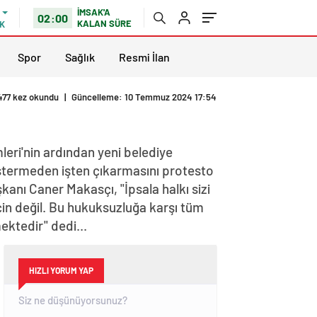
İMSAK'A
02:00
KALAN SÜRE
K
Spor
Sağlık
Resmi İlan
477 kez okundu
|
Güncelleme: 10 Temmuz 2024 17:54
mleri'nin ardından yeni belediye
östermeden işten çıkarmasını protesto
kanı Caner Makasçı, "İpsala halkı sizi
için değil. Bu hukuksuzluğa karşı tüm
ektedir" dedi...
HIZLI YORUM YAP