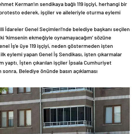
ehmet Kerman’ın sendikaya bağlı 119 işçiyi, herhangi bir
otesto ederek, işçiler ve aileleriyle oturma eylemi
lli İdareler Genel Seçimleri’nde belediye başkanı seçilen
eki ‘kimsenin ekmeğiyle oynamayacağım’ sözüne
el İş’e üye 119 işçiyi, neden göstermeden işten
a ilk eylemi yapan Genel İş Sendikası, işten çıkarmalar
yaptı. İşten çıkarılan işçiler İpsala Cumhuriyet
n sonra, Belediye önünde basın açıklaması