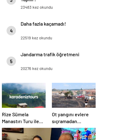
3
23483 kez okundu
Daha fazla kaçamadı!
4
22519 kez okundu
Jandarma trafik öğretmeni
5
20276 kez okundu
Rize Sümela
Ot yangını evlere
Manastırı Turu ile
sıçramadan
Tarih ve Doğayı Bir
söndürüldü!
Arada Keşfedin