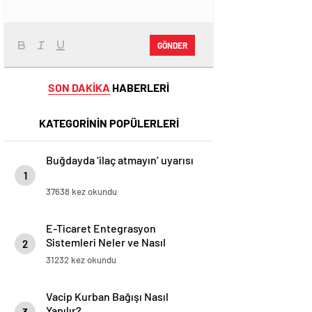
GÖNDER
SON DAKİKA
HABERLERİ
KATEGORİNİN POPÜLERLERİ
Buğdayda ‘ilaç atmayın’ uyarısı
1
37638 kez okundu
E-Ticaret Entegrasyon
Sistemleri Neler ve Nasıl
2
Yapılır?
31232 kez okundu
Vacip Kurban Bağışı Nasıl
Yapılır?