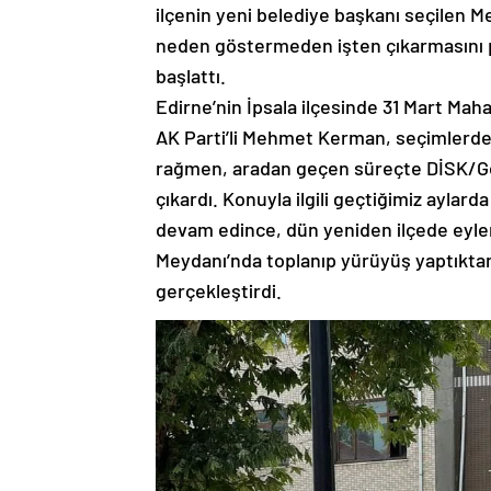
ilçenin yeni belediye başkanı seçilen M
neden göstermeden işten çıkarmasını pr
başlattı.
Edirne’nin İpsala ilçesinde 31 Mart Maha
AK Parti’li Mehmet Kerman, seçimlerd
rağmen, aradan geçen süreçte DİSK/Gen
çıkardı. Konuyla ilgili geçtiğimiz aylard
devam edince, dün yeniden ilçede eylem 
Meydanı’nda toplanıp yürüyüş yaptıkta
gerçekleştirdi.