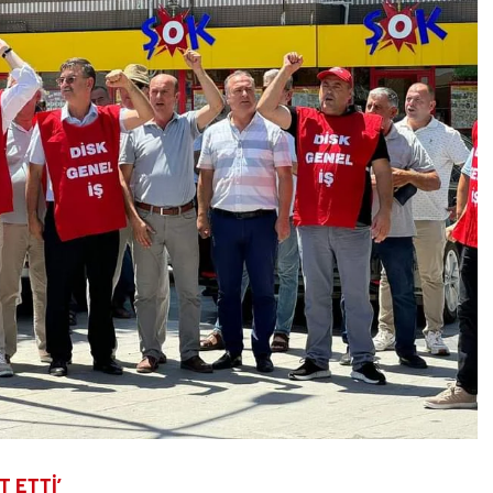
T ETTİ’