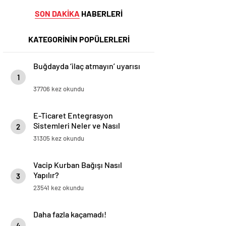
SON DAKİKA
HABERLERİ
KATEGORİNİN POPÜLERLERİ
Buğdayda ‘ilaç atmayın’ uyarısı
1
37706 kez okundu
E-Ticaret Entegrasyon
Sistemleri Neler ve Nasıl
2
Yapılır?
31305 kez okundu
Vacip Kurban Bağışı Nasıl
Yapılır?
3
23541 kez okundu
Daha fazla kaçamadı!
4