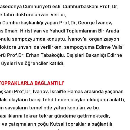
kedonya Cumhuriyeti eski Cumhurbaşkanı Prof. Dr.
 fahri doktora unvanı verildi.
da Cumhurbaşkanlığı yapan Prof.Dr. George İvanov,
slüman, Hıristiyan ve Yahudi Toplumlarının Bir Arada
konulu sempozyumda konuştu. İvanov’a, organizasyon
doktora unvanı da verilirken, sempozyuma Edirne Valisi
ü Prof.Dr. Erhan Tabakoğlu, Dışişleri Bakanlığı Edirne
yeleri ve öğrenciler katıldı.
TOPRAKLARLA BAĞLANTILI’
nı Prof.Dr. İvanov, İsrail’le Hamas arasında yaşanan
aki olayların barışı tehdit eden olaylar olduğunu anlattı.
ün savaşların temelinde yatan konuları ve bu
lasılıklarını tekrar tekrar gündeme getirmektedir.
ve çatışmaların çoğu Kutsal topraklarla bağlantılı