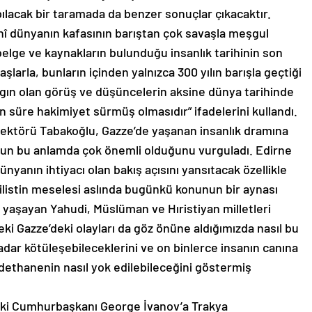
pılacak bir taramada da benzer sonuçlar çıkacaktır.
nî dünyanın kafasının barıştan çok savaşla meşgul
elge ve kaynakların bulunduğu insanlık tarihinin son
aşlarla, bunların içinden yalnızca 300 yılın barışla geçtiği
aygın olan görüş ve düşüncelerin aksine dünya tarihinde
 süre hakimiyet sürmüş olmasıdır” ifadelerini kullandı.
ektörü Tabakoğlu, Gazze’de yaşanan insanlık dramına
n bu anlamda çok önemli olduğunu vurguladı. Edirne
anın ihtiyacı olan bakış açısını yansıtacak özellikle
“Filistin meselesi aslında bugünkü konunun bir aynası
ş yaşayan Yahudi, Müslüman ve Hıristiyan milletleri
eki Gazze’deki olayları da göz önüne aldığımızda nasıl bu
kadar kötüleşebileceklerini ve on binlerce insanın canına
badethanenin nasıl yok edilebileceğini göstermiş
i Cumhurbaşkanı George İvanov’a Trakya