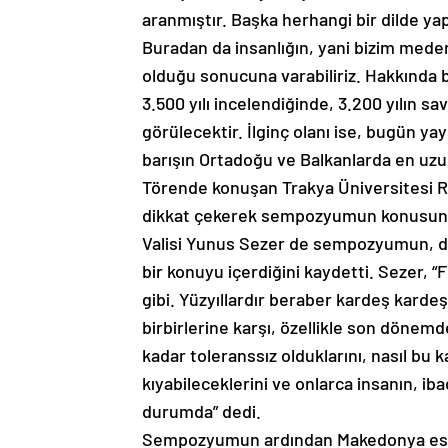
aranmıştır. Başka herhangi bir dilde ya
Buradan da insanlığın, yani bizim mede
olduğu sonucuna varabiliriz. Hakkında b
3.500 yılı incelendiğinde, 3.200 yılın sav
görülecektir. İlginç olanı ise, bugün y
barışın Ortadoğu ve Balkanlarda en uzun
Törende konuşan Trakya Üniversitesi R
dikkat çekerek sempozyumun konusunu
Valisi Yunus Sezer de sempozyumun, düny
bir konuyu içerdiğini kaydetti. Sezer, 
gibi. Yüzyıllardır beraber kardeş karde
birbirlerine karşı, özellikle son dönemd
kadar toleranssız olduklarını, nasıl bu 
kıyabileceklerini ve onlarca insanın, i
durumda” dedi.
Sempozyumun ardından Makedonya esk