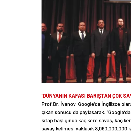
‘DÜNYANIN KAFASI BARIŞTAN ÇOK SA
Prof.Dr. İvanov, Google’da İngilizce ola
çıkan sonucu da paylaşarak, “Google’da 
kitap başlığında kaç kere savaş, kaç ke
savaş kelimesi yaklaşık 8.060.000.000 k