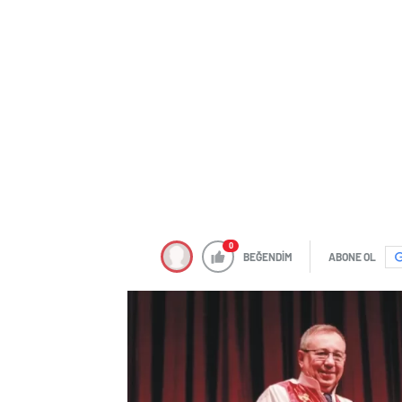
0
BEĞENDİM
ABONE OL