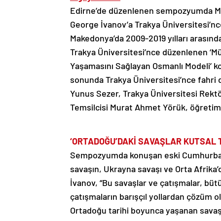
Edirne’de düzenlenen sempozyumda Ma
George İvanov’a Trakya Üniversitesi’nce
Makedonya’da 2009-2019 yılları arasın
Trakya Üniversitesi’nce düzenlenen ‘Mü
Yaşamasını Sağlayan Osmanlı Modeli’ 
sonunda Trakya Üniversitesi’nce fahri 
Yunus Sezer, Trakya Üniversitesi Rektör
Temsilcisi Murat Ahmet Yörük, öğretim ü
‘ORTADOĞU’DAKİ SAVAŞLAR KUTSAL 
Sempozyumda konuşan eski Cumhurbaşka
savaşın, Ukrayna savaşı ve Orta Afrika’d
İvanov, “Bu savaşlar ve çatışmalar, büt
çatışmaların barışçıl yollardan çözüm o
Ortadoğu tarihi boyunca yaşanan savaş 