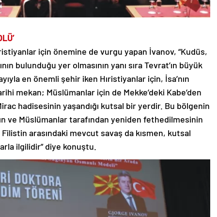
OLÜ’
istiyanlar için önemine de vurgu yapan İvanov, “Kudüs,
larının bulunduğu yer olmasının yanı sıra Tevrat’ın büyük
ayıyla en önemli şehir iken Hıristiyanlar için, İsa’nın
 tarihi mekan; Müslümanlar için de Mekke’deki Kabe’den
irac hadisesinin yaşandığı kutsal bir yerdir. Bu bölgenin
sının ve Müslümanlar tarafından yeniden fethedilmesinin
e Filistin arasındaki mevcut savaş da kısmen, kutsal
rla ilgilidir” diye konuştu.