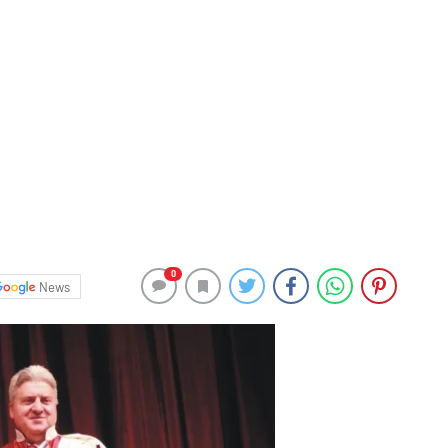
0
News