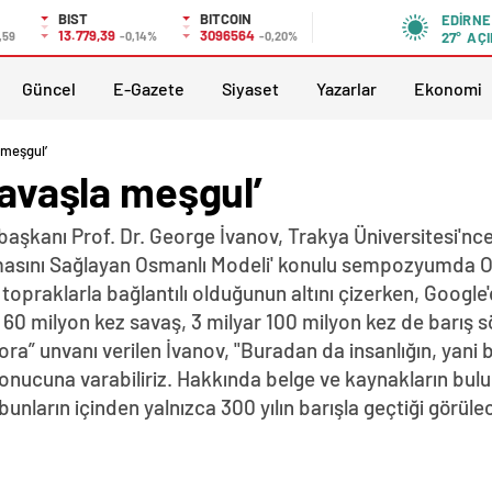
BIST
BITCOIN
EDIRNE
13.779,39
3096564
,59
-0,14%
-0,20%
27°
AÇI
Güncel
E-Gazete
Siyaset
Yazarlar
Ekonomi
 meşgul’
savaşla meşgul’
kanı Prof. Dr. George İvanov, Trakya Üniversitesi'nce
masını Sağlayan Osmanlı Modeli' konulu sempozyumda O
opraklarla bağlantılı olduğunun altını çizerken, Google'd
r 60 milyon kez savaş, 3 milyar 100 milyon kez de barış
ora” unvanı verilen İvanov, "Buradan da insanlığın, yani
nucuna varabiliriz. Hakkında belge ve kaynakların bulund
 bunların içinden yalnızca 300 yılın barışla geçtiği görül