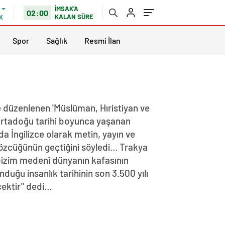
İMSAK'A
02:00
KALAN SÜRE
K
Spor
Sağlık
Resmi İlan
 düzenlenen 'Müslüman, Hıristiyan ve
rtadoğu tarihi boyunca yaşanan
a İngilizce olarak metin, yayın ve
 sözcüğünün geçtiğini söyledi… Trakya
 bizim medenî dünyanın kafasının
uğu insanlık tarihinin son 3.500 yılı
ecektir" dedi…