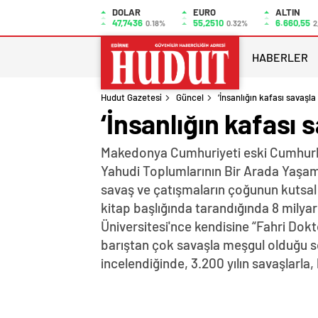
DOLAR
EURO
ALTIN
47,7436
55,2510
6.660,55
0.18%
0.32%
2
HABERLER
Hudut Gazetesi
Güncel
‘İnsanlığın kafası savaşla
‘İnsanlığın kafası 
Makedonya Cumhuriyeti eski Cumhurbaş
Yahudi Toplumlarının Bir Arada Yaşa
savaş ve çatışmaların çoğunun kutsal t
kitap başlığında tarandığında 8 milya
Üniversitesi'nce kendisine “Fahri Dokt
barıştan çok savaşla meşgul olduğu so
incelendiğinde, 3.200 yılın savaşlarla,