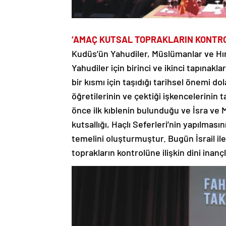
‘AMAÇ KUTSAL TOPRAKLARIN KONTR
Kudüs’ün Yahudiler, Müslümanlar ve Hır
Yahudiler için birinci ve ikinci tapınak
bir kısmı için taşıdığı tarihsel önemi dol
öğretilerinin ve çektiği işkencelerinin
önce ilk kıblenin bulunduğu ve İsra ve M
kutsallığı, Haçlı Seferleri’nin yapılma
temelini oluşturmuştur. Bugün İsrail il
toprakların kontrolüne ilişkin dini inançla