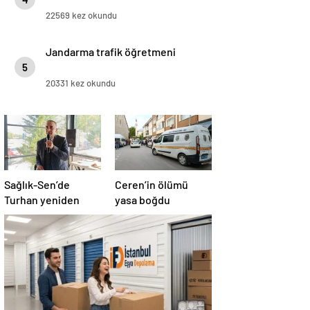
22569 kez okundu
Jandarma trafik öğretmeni
5
20331 kez okundu
Sağlık-Sen’de
Ceren’in ölümü
Turhan yeniden
yasa boğdu