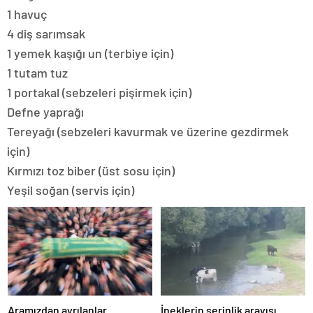
1 havuç
4 diş sarımsak
1 yemek kaşığı un (terbiye için)
1 tutam tuz
1 portakal (sebzeleri pişirmek için)
Defne yaprağı
Tereyağı (sebzeleri kavurmak ve üzerine gezdirmek
için)
Kırmızı toz biber (üst sosu için)
Yeşil soğan (servis için)
Aramızdan ayrılanlar
İneklerin serinlik arayışı