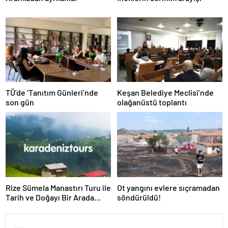
TÜ’de ‘Tanıtım Günleri’nde
Keşan Belediye Meclisi’nde
son gün
olağanüstü toplantı
Rize Sümela Manastırı Turu ile
Ot yangını evlere sıçramadan
Tarih ve Doğayı Bir Arada
söndürüldü!
Keşfedin