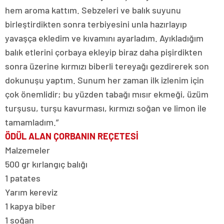
hem aroma kattım. Sebzeleri ve balık suyunu
birleştirdikten sonra terbiyesini unla hazırlayıp
yavaşça ekledim ve kıvamını ayarladım. Ayıkladığım
balık etlerini çorbaya ekleyip biraz daha pişirdikten
sonra üzerine kırmızı biberli tereyağı gezdirerek son
dokunuşu yaptım. Sunum her zaman ilk izlenim için
çok önemlidir; bu yüzden tabağı mısır ekmeği, üzüm
turşusu, turşu kavurması, kırmızı soğan ve limon ile
tamamladım.”
ÖDÜL ALAN ÇORBANIN REÇETESİ
Malzemeler
500 gr kırlangıç balığı
1 patates
Yarım kereviz
1 kapya biber
1 soğan