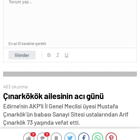
En az 10 karakter gerekli
Gönder
463 okunma
Çınarkökök ailesinin acı günü
Edirne'nin AKP'li İl Genel Meclisi üyesi Mustafa
Çınarkök'ün babası Sanayi Sitesi ustalarından Arif
Çınarkök 73 yaşında vefat etti.
5 Eylül 2025 15:25
ABONE OL
News
0
0
0
0