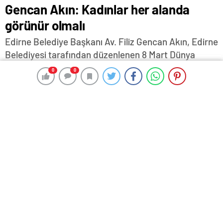
Gencan Akın: Kadınlar her alanda
görünür olmalı
Edirne Belediye Başkanı Av. Filiz Gencan Akın, Edirne
Belediyesi tarafından düzenlenen 8 Mart Dünya
Emekçi Kadınlar Günü programı kapsamında
0
0
0
0
Zübeyde Hanım Kadın Merkezi’nde hemşehrileriyle
bir araya geldi.
9 Mart 2025 11:51
ABONE OL
News