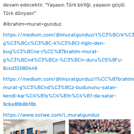
devam edecektir. “Yaşasın Türk birliği, yaşasın güçlü
Türk dünyası!”
#ibrahim+murat+gunduz
https://medium.com/@imuratgunduz/t%C3%BCrk%C
g%C3%BCc%C3%BC-k%C3%BCl-tigin-den-
bug%C3%BCne-i%CC%87brahim-murat-
g%C3%BCnd%C3%BCz-%C3%BCn-duru%C5%9Fu-
8ccd32080449
https://medium.com/@imuratgunduz/i%CC%87brahim
murat-g%C3%BCnd%C3%BCz-budununu-satan-
kendi-kar%C4%B1s%C4%B1n%C4%B1-da-satar-
9cbe86b8bf8b
https://www.sotwe.com/i_muratgunduz