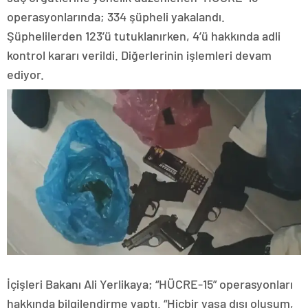
operasyonlarında; 334 şüpheli yakalandı.
Şüphelilerden 123’ü tutuklanırken, 4’ü hakkında adli
kontrol kararı verildi. Diğerlerinin işlemleri devam
ediyor.
İçişleri Bakanı Ali Yerlikaya; “HÜCRE-15” operasyonları
hakkında bilgilendirme yaptı. “Hiçbir yasa dışı oluşum,