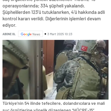
operasyonlarında; 334 şüpheli yakalandı.
Şüphelilerden 123’ü tutuklanırken, 4’ü hakkında adli
kontrol kararı verildi. Diğerlerinin işlemleri devam
ediyor.
3 Mart 2025 10:23
ABONE OL
News
Türkiye’nin 54 ilinde tefecilere, dolandırıcılara ve mali
suç örgütlerine yönelik düzenlenen “HÜCRE-15”