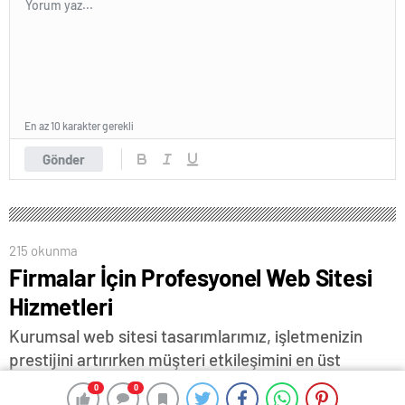
En az 10 karakter gerekli
Gönder
215 okunma
Firmalar İçin Profesyonel Web Sitesi
Hizmetleri
Kurumsal web sitesi tasarımlarımız, işletmenizin
prestijini artırırken müşteri etkileşimini en üst
seviyeye çıkaracak şekilde hazırlanıyor.
0
0
0
0