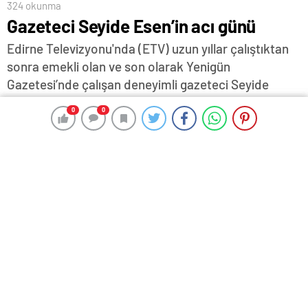
324 okunma
Gazeteci Seyide Esen’in acı günü
Edirne Televizyonu'nda (ETV) uzun yıllar çalıştıktan
sonra emekli olan ve son olarak Yenigün
Gazetesi’nde çalışan deneyimli gazeteci Seyide
Esen'in annesi Fikriye Esen, 81 yaşında hayata
0
0
0
0
gözlerini yumdu… Esen, Hacıdanişment Köyü'nde
düzenlenen cenaze töreniyle, son yolculuğuna
uğurlandı…
13 Aralık 2024 17:48
ABONE OL
News