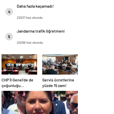
Daha fazla kaçamadı!
4
22537 kez okundu
Jandarma trafik öğretmeni
5
20296 kez okundu
CHP İl Genel’de de
Servis ücretlerine
çoğunluğu
yüzde 15 zam!
kaybetti!