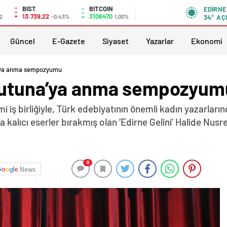
BIST
BITCOIN
EDIRNE
13.739,22
3106470
2
-0,43%
1,00%
34°
AÇ
Güncel
E-Gazete
Siyaset
Yazarlar
Ekonomi
a’ya anma sempozyumu
rlutuna’ya anma sempozyum
 iş birliğiyle, Türk edebiyatının önemli kadın yazarların
 kalıcı eserler bırakmış olan ‘Edirne Gelini’ Halide Nu
0
News