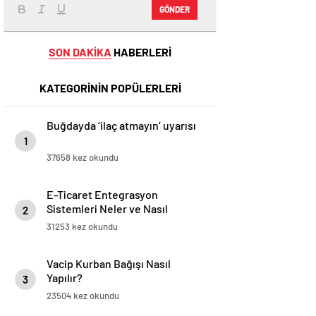
GÖNDER
SON DAKİKA
HABERLERİ
KATEGORİNİN POPÜLERLERİ
Buğdayda ‘ilaç atmayın’ uyarısı
1
37658 kez okundu
E-Ticaret Entegrasyon
Sistemleri Neler ve Nasıl
2
Yapılır?
31253 kez okundu
Vacip Kurban Bağışı Nasıl
Yapılır?
3
23504 kez okundu