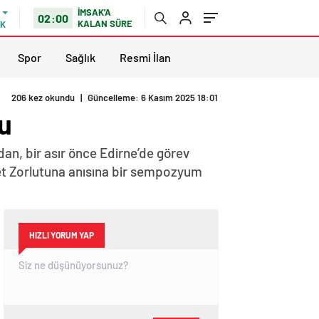
İMSAK'A
02:00
KALAN SÜRE
IK
Spor
Sağlık
Resmi İlan
206 kez okundu
|
Güncelleme: 6 Kasım 2025 18:01
u
dan, bir asır önce Edirne’de görev
sret Zorlutuna anısına bir sempozyum
HIZLI YORUM YAP