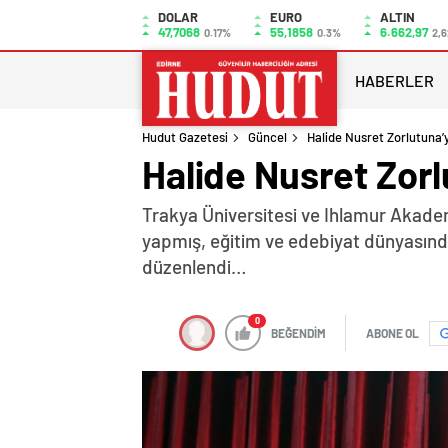
DOLAR
EURO
ALTIN
47,7068
55,1858
6.662,97
0.17%
0.3%
2,6
HABERLER
Hudut Gazetesi
Güncel
Halide Nusret Zorlutun
Halide Nusret Zo
Trakya Üniversitesi ve Ihlamur Akademi
yapmış, eğitim ve edebiyat dünyasında
düzenlendi…
0
BEĞENDİM
ABONE OL