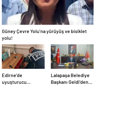
Güney Çevre Yolu’na yürüyüş ve bisiklet
yolu!
Edirne’de
Lalapaşa Belediye
uyuşturucu
Başkanı Geldi’den
operasyonu
klima yanıtı!