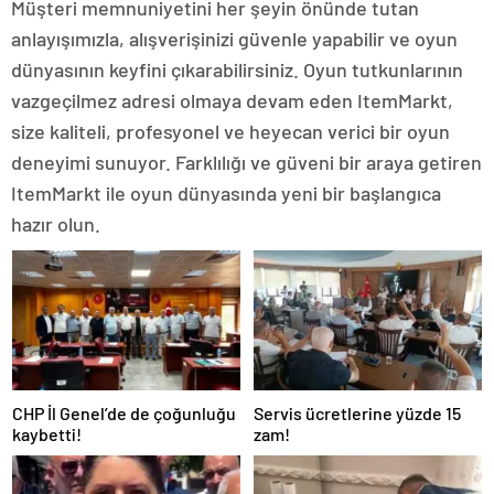
Müşteri memnuniyetini her şeyin önünde tutan
anlayışımızla, alışverişinizi güvenle yapabilir ve oyun
dünyasının keyfini çıkarabilirsiniz. Oyun tutkunlarının
vazgeçilmez adresi olmaya devam eden ItemMarkt,
size kaliteli, profesyonel ve heyecan verici bir oyun
deneyimi sunuyor. Farklılığı ve güveni bir araya getiren
ItemMarkt ile oyun dünyasında yeni bir başlangıca
hazır olun.
CHP İl Genel’de de çoğunluğu
Servis ücretlerine yüzde 15
kaybetti!
zam!