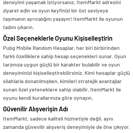
deneyimi yaşamak istiyorsanız, ItemMarkt adresini
ziyaret edin ve oyun keyfinizi bir üst seviyeye
taşımanın ayrıcalığını yaşayın! ItemMarkt ile oyunun
tadını çıkarın.
Özel Seçeneklerle Oyunu Kişiselleştirin
Pubg Mobile Random Hesaplar, her biri birbirinden
farklı özelliklere sahip hesap seçenekleri sunar. Oyun
tarzınıza uygun güçlü bir karakter bulabilir ve oyun
deneyiminizi kişiselleştirebilirsiniz. Kimi hesaplar güçlü
silahlarla donatılmışken, kimileri stratejik avantajlar
sunan özel yeteneklere sahip olabilir. ItemMarkt ile
oyunu kendi kurallarınıza göre oynayın.
Güvenilir Alışverişin Adı
ItemMarkt, sadece kaliteli hizmetiyle değil, aynı
zamanda güvenilir alışveriş deneyimiyle de öne çıkıyor.