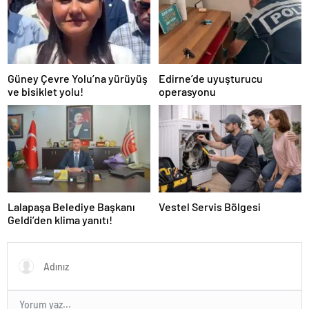
Güney Çevre Yolu’na yürüyüş
Edirne’de uyuşturucu
ve bisiklet yolu!
operasyonu
Lalapaşa Belediye Başkanı
Vestel Servis Bölgesi
Geldi’den klima yanıtı!