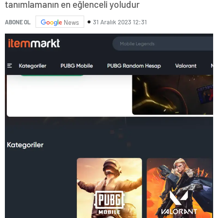
tanımlamanın en eğlenceli yoludur
31 Aralık 2023 12:31
ABONE OL
News