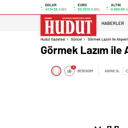
DOLAR
EURO
ALTIN
47,7436
55,2510
6.660,55
0.18%
0.32%
2
HABERLER
Hudut Gazetesi
Güncel
Görmek Lazım ile Alışver
Görmek Lazım ile 
0
BEĞENDİM
ABONE OL