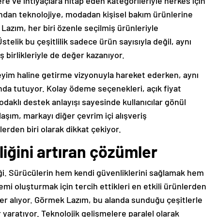
ere ve ihtiyaçlara hitap eden kategorileriyle herkes için
undan teknolojiye, modadan kişisel bakım ürünlerine
azım, her biri özenle seçilmiş ürünleriyle
 Üstelik bu çeşitlilik sadece ürün sayısıyla değil, aynı
 birlikleriyle de değer kazanıyor.
neyim haline getirme vizyonuyla hareket ederken, aynı
nda tutuyor. Kolay ödeme seçenekleri, açık fiyat
 odaklı destek anlayışı sayesinde kullanıcılar gönül
klaşım, markayı diğer çevrim içi alışveriş
erden biri olarak dikkat çekiyor.
liğini artıran çözümler
iği. Sürücülerin hem kendi güvenliklerini sağlamak hem
temi oluşturmak için tercih ettikleri en etkili ürünlerden
er alıyor. Görmek Lazım, bu alanda sunduğu çeşitlerle
 yaratıyor. Teknolojik gelişmelere paralel olarak