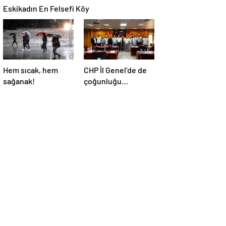
Eskikadın En Felsefi Köy
Hem sıcak, hem
CHP İl Genel’de de
sağanak!
çoğunluğu
kaybetti!