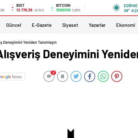
BIST
BITCOIN
EDIRNE
13.779,39
3099316
,59
-0,14%
1,20%
29°
AÇI
Güncel
E-Gazete
Siyaset
Yazarlar
Ekonomi
iş Deneyimini Yeniden Tanımlayın
Alışveriş Deneyimini Yenide
0
News