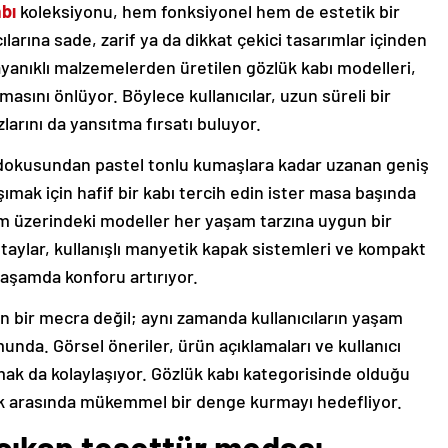
bı
koleksiyonu, hem fonksiyonel hem de estetik bir
arına sade, zarif ya da dikkat çekici tasarımlar içinden
ayanıklı malzemelerden üretilen gözlük kabı modelleri,
masını önlüyor. Böylece kullanıcılar, uzun süreli bir
arını da yansıtma fırsatı buluyor.
 dokusundan pastel tonlu kumaşlara kadar uzanan geniş
ımak için hafif bir kabı tercih edin ister masa başında
orm üzerindeki modeller her yaşam tarzına uygun bir
taylar, kullanışlı manyetik kapak sistemleri ve kompakt
aşamda konforu artırıyor.
 bir mecra değil; aynı zamanda kullanıcıların yaşam
unda. Görsel öneriler, ürün açıklamaları ve kullanıcı
ak da kolaylaşıyor. Gözlük kabı kategorisinde olduğu
tik arasında mükemmel bir denge kurmayı hedefliyor.
 çıkan tesettür modası