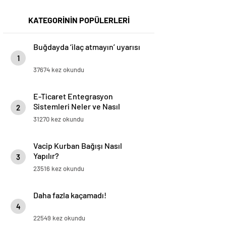
KATEGORİNİN POPÜLERLERİ
Buğdayda ‘ilaç atmayın’ uyarısı
1
37674 kez okundu
E-Ticaret Entegrasyon
Sistemleri Neler ve Nasıl
2
Yapılır?
31270 kez okundu
Vacip Kurban Bağışı Nasıl
Yapılır?
3
23516 kez okundu
Daha fazla kaçamadı!
4
22549 kez okundu