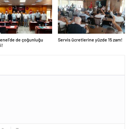
Genel’de de çoğunluğu
Servis ücretlerine yüzde 15 zam!
i!