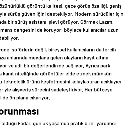
özünürlüklü görüntü kalitesi, gece görüş özelliği, geniş
iyle sürüş güvenliğini destekliyor. Modern sürücüler için
anda bir sürüş asistanı işlevi görüyor. Görmek Lazım,
formans dengesini de koruyor; böylece kullanıcılar uzun
ebiliyor.
nel şoförlerin değil, bireysel kullanıcıların da tercih
aza anlarında meydana gelen olayların kayıt altına
ıyor ve adil bir değerlendirme sağlıyor. Ayrıca park
a kanıt niteliğinde görüntüler elde etmek mümkün
u teknolojik ürünü keşfetmesini kolaylaştıran açıklayıcı
riyle alışveriş sürecini sadeleştiriyor. Her bütçeye
ği de ön plana çıkarıyor.
 korunması
sı olduğu kadar, günlük yaşamda pratik birer yardımcı