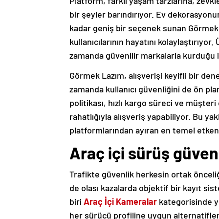
Platform, farklı yaşam tarzlarına, zevkl
bir şeyler barındırıyor. Ev dekorasyon
kadar geniş bir seçenek sunan Görmek L
kullanıcılarının hayatını kolaylaştırıyor.
zamanda güvenilir markalarla kurduğu iş
Görmek Lazım, alışverişi keyifli bir de
zamanda kullanıcı güvenliğini de ön pla
politikası, hızlı kargo süreci ve müşteri
rahatlığıyla alışveriş yapabiliyor. Bu ya
platformlarından ayıran en temel etkenl
Araç içi sürüş güven
Trafikte güvenlik herkesin ortak öncel
de olası kazalarda objektif bir kayıt sis
biri
Araç İçi Kameralar
kategorisinde y
her sürücü profiline uygun alternatifler