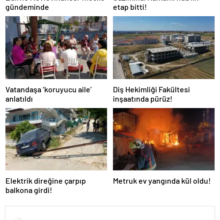
gündeminde
etap bitti!
Vatandaşa ‘koruyucu aile’
Diş Hekimliği Fakültesi
anlatıldı
inşaatında pürüz!
Elektrik direğine çarpıp
Metruk ev yangında kül oldu!
balkona girdi!