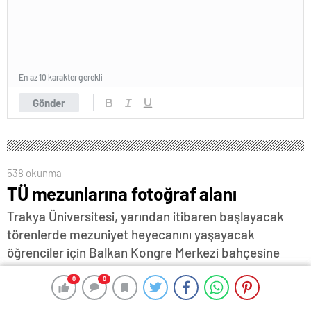
En az 10 karakter gerekli
Gönder
538 okunma
TÜ mezunlarına fotoğraf alanı
Trakya Üniversitesi, yarından itibaren başlayacak
törenlerde mezuniyet heyecanını yaşayacak
öğrenciler için Balkan Kongre Merkezi bahçesine
özel bir fotoğraf alanı oluşturdu…
0
0
0
0
9 Haziran 2026 12:43
ABONE OL
News