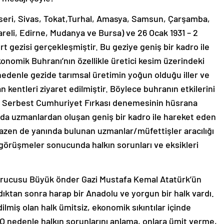
yseri, Sivas, Tokat,Turhal, Amasya, Samsun, Çarşamba,
lareli, Edirne, Mudanya ve Bursa) ve 26 Ocak 1931 – 2
urt gezisi gerçekleşmiştir. Bu geziye geniş bir kadro ile
konomik Buhranı’nın özellikle üretici kesim üzerindeki
nedenle gezide tarımsal üretimin yoğun olduğu iller ve
n kentleri ziyaret edilmiştir. Böylece buhranın etkilerini
nem Serbest Cumhuriyet Fırkası denemesinin hüsrana
nda uzmanlardan oluşan geniş bir kadro ile hareket eden
bazen de yanında bulunan uzmanlar/müfettişler aracılığı
 görüşmeler sonucunda halkın sorunları ve eksikleri
 Kurucusu Büyük önder Gazi Mustafa Kemal Atatürk’ün
dıktan sonra harap bir Anadolu ve yorgun bir halk vardı.
ilmiş olan halk ümitsiz, ekonomik sıkıntılar içinde
O nedenle halkın sorunlarını anlama, onlara ümit verme,