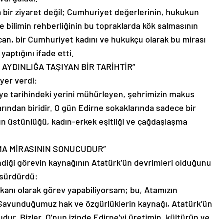
ca bir ziyaret değil; Cumhuriyet değerlerinin, hukukun
e bilimin rehberliğinin bu topraklarda kök salmasının
an, bir Cumhuriyet kadını ve hukukçu olarak bu mirası
aptığını ifade etti.
İ AYDINLIĞA TAŞIYAN BİR TARİHTİR”
yer verdi:
iye tarihindeki yerini mühürleyen, şehrimizin makus
arından biridir. O gün Edirne sokaklarında sadece bir
n üstünlüğü, kadın-erkek eşitliği ve çağdaşlaşma
MA MİRASININ SONUCUDUR”
endiği görevin kaynağının Atatürk’ün devrimleri olduğunu
 sürdürdü:
kanı olarak görev yapabiliyorsam; bu, Atamızın
 Savunduğumuz hak ve özgürlüklerin kaynağı, Atatürk’ün
dur. Bizler, O’nun izinde Edirne’yi üretimin, kültürün ve