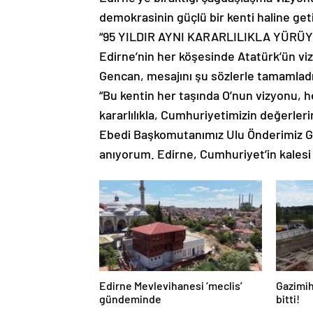
demokrasinin güçlü bir kenti haline geti
“95 YILDIR AYNI KARARLILIKLA YÜRÜ
Edirne’nin her köşesinde Atatürk’ün v
Gencan, mesajını şu sözlerle tamamladı
“Bu kentin her taşında O’nun vizyonu, he
kararlılıkla, Cumhuriyetimizin değerl
Ebedi Başkomutanımız Ulu Önderimiz Ga
anıyorum. Edirne, Cumhuriyet’in kalesi 
Edirne Mevlevihanesi ‘meclis’
Gazimih
gündeminde
bitti!