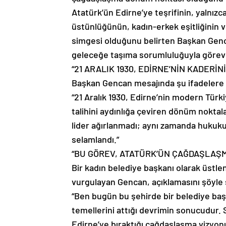
Atatürk’ün Edirne’ye teşrifinin, yalnız
üstünlüğünün, kadın-erkek eşitliğinin v
simgesi olduğunu belirten Başkan Genc
geleceğe taşıma sorumluluğuyla görev y
“21 ARALIK 1930, EDİRNE’NİN KADERİN
Başkan Gencan mesajında şu ifadelere 
“21 Aralık 1930, Edirne’nin modern Türk
talihini aydınlığa çeviren dönüm noktal
lider ağırlanmadı; aynı zamanda hukuku
selamlandı.”
“BU GÖREV, ATATÜRK’ÜN ÇAĞDAŞLAŞ
Bir kadın belediye başkanı olarak üstl
vurgulayan Gencan, açıklamasını şöyle
“Ben bugün bu şehirde bir belediye baş
temellerini attığı devrimin sonucudur.
Edirne’ye bıraktığı çağdaşlaşma vizyonu