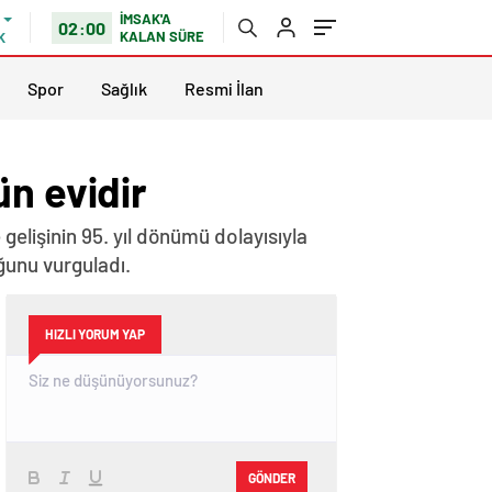
İMSAK'A
02:00
KALAN SÜRE
K
Spor
Sağlık
Resmi İlan
ün evidir
elişinin 95. yıl dönümü dolayısıyla
ğunu vurguladı.
HIZLI YORUM YAP
GÖNDER