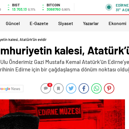
BIST
BITCOIN
EDIRNE
13.703,13
3068760
0
0,11%
0,90%
31°
AÇI
Güncel
E-Gazete
Siyaset
Yazarlar
Ekonomi
tin kalesi, Atatürk’ün evidir
huriyetin kalesi, Atatürk’
 Ulu Önderimiz Gazi Mustafa Kemal Atatürk’ün Edirne’ye g
arihinin Edirne için bir çağdaşlaşma dönüm noktası oldu
0
News