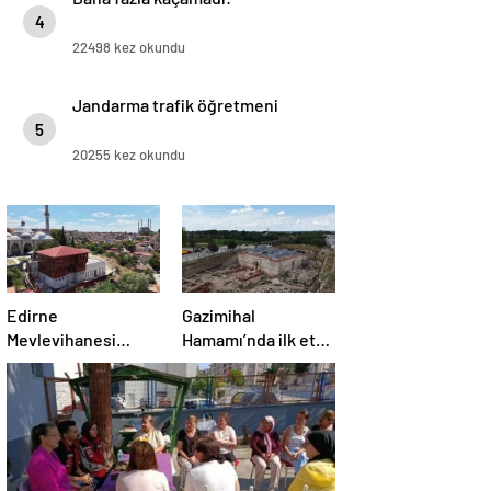
4
22498 kez okundu
Jandarma trafik öğretmeni
5
20255 kez okundu
Edirne
Gazimihal
Mevlevihanesi
Hamamı’nda ilk etap
‘meclis’
bitti!
gündeminde