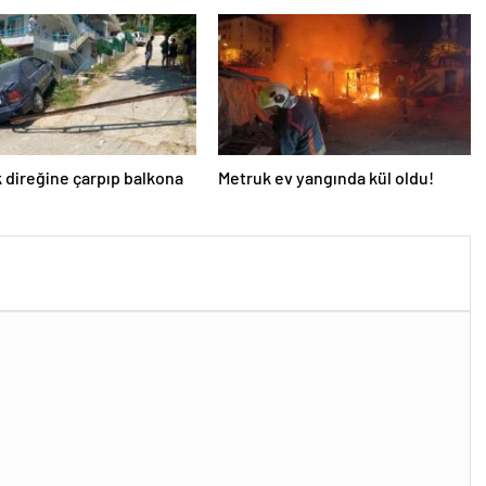
k direğine çarpıp balkona
Metruk ev yangında kül oldu!