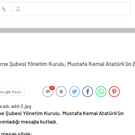
ne Şubesi Yönetim Kurulu, Mustafa Kemal Atatürk’ün Ed
0
News
ne Şubesi Yönetim Kurulu, Mustafa Kemal Atatürk’ün
ımladığı mesajla kutladı.
mesajı şöyle: