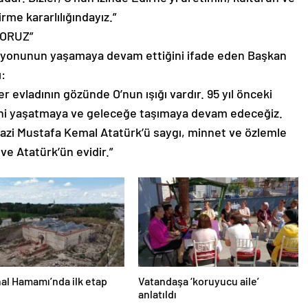
rme kararlılığındayız.”
YORUZ”
izyonunun yaşamaya devam ettiğini ifade eden Başkan
:
r evladının gözünde O’nun ışığı vardır. 95 yıl önceki
erini yaşatmaya ve geleceğe taşımaya devam edeceğiz.
zi Mustafa Kemal Atatürk’ü saygı, minnet ve özlemle
ve Atatürk’ün evidir.”
al Hamamı’nda ilk etap
Vatandaşa ‘koruyucu aile’
anlatıldı