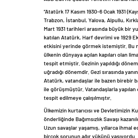
“Atatürk 17 Kasım 1930–6 Ocak 1931 (Ka
Trabzon, İstanbul, Yalova, Alpullu, Kırk
Mart 1931 tarihleri arasında büyük bir y
katılan Atatürk, Harf devrimi ve 1929 E
etkisini yerinde görmek istemiştir. Bu 
ülkenin dünyaya açılan kapıları olan lima
tespit etmiştir. Gezinin yapıldığı dö
uğradığı dönemdir. Gezi sırasında yanı
Atatürk, vatandaşlar ile bazen birebir 
ile görüşmüştür. Vatandaşlarla yapılan
tespit edilmeye çalışılmıştır.
Ülkemizin kurtarıcısı ve Devletimizin
önderliğinde Bağımsızlık Savaşı kazanıl
Uzun savaşlar yaşamış, yıllarca ihmal ed
birçok sorunun ağır yükünü yaşıyordu. 