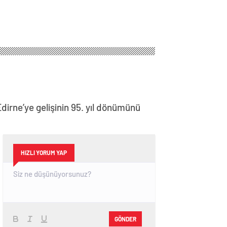
irne’ye gelişinin 95. yıl dönümünü
HIZLI YORUM YAP
GÖNDER