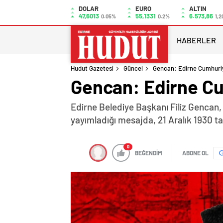
DOLAR
EURO
ALTIN
47,6013
55,1331
6.573,86
0.05%
0.2%
1,2
HABERLER
Hudut Gazetesi
Güncel
Gencan: Edirne Cumhuriye
Gencan: Edirne Cum
Edirne Belediye Başkanı Filiz Gencan,
yayımladığı mesajda, 21 Aralık 1930 t
0
BEĞENDİM
ABONE OL