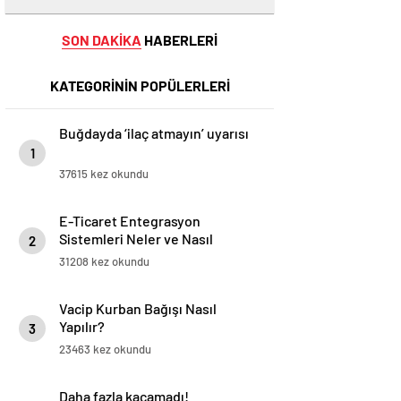
SON DAKİKA
HABERLERİ
KATEGORİNİN POPÜLERLERİ
Buğdayda ‘ilaç atmayın’ uyarısı
1
37615 kez okundu
E-Ticaret Entegrasyon
Sistemleri Neler ve Nasıl
2
Yapılır?
31208 kez okundu
Vacip Kurban Bağışı Nasıl
Yapılır?
3
23463 kez okundu
Daha fazla kaçamadı!