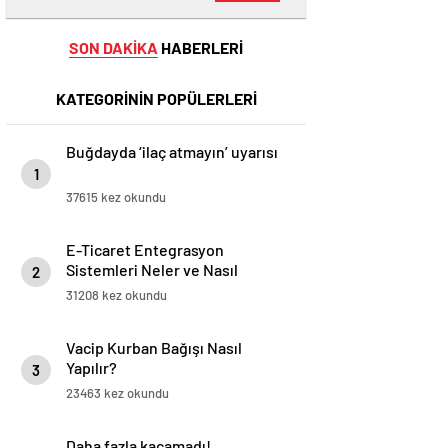
SON DAKİKA
HABERLERİ
KATEGORİNİN POPÜLERLERİ
Buğdayda ‘ilaç atmayın’ uyarısı
1
37615 kez okundu
E-Ticaret Entegrasyon
Sistemleri Neler ve Nasıl
2
Yapılır?
31208 kez okundu
Vacip Kurban Bağışı Nasıl
Yapılır?
3
23463 kez okundu
Daha fazla kaçamadı!