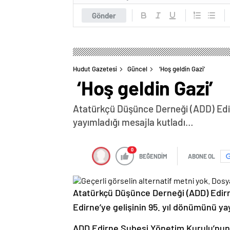
Gönder
Hudut Gazetesi
Güncel
‘Hoş geldin Gazi’
‘Hoş geldin Gazi’
Atatürkçü Düşünce Derneği (ADD) Edir
yayımladığı mesajla kutladı…
0
BEĞENDİM
ABONE OL
Atatürkçü Düşünce Derneği (ADD) Edir
Edirne’ye gelişinin 95. yıl dönümünü yay
ADD Edirne Şubesi Yönetim Kurulu’nun 