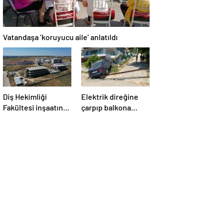
Vatandaşa ‘koruyucu aile’ anlatıldı
Diş Hekimliği
Elektrik direğine
Fakültesi inşaatında
çarpıp balkona
pürüz!
girdi!