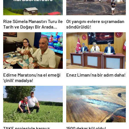
Rize Sümela Manastırı Turu ile
Ot yangını evlere sıçramadan
Tarih ve Doğayı Bir Arada
söndürüldü!
Keşfedin
Edirne Maratonu’na el emeği
Enez Limanı’na bir adım daha!
‘çinili’ madalya!
TAKE projesiyle karpuz
1500 dekar kül oldu!