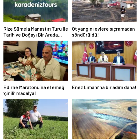
Rize Sümela Manastırı Turu ile
Ot yangını evlere sıçramadan
Tarih ve Doğayı Bir Arada
söndürüldü!
Keşfedin
Edirne Maratonu’na el emeği
Enez Limanı’na bir adım daha!
‘çinili’ madalya!