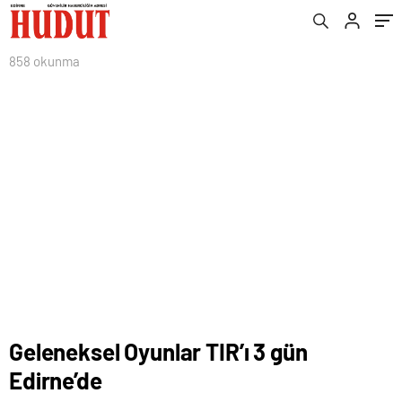
858 okunma
Geleneksel Oyunlar TIR’ı 3 gün
Edirne’de