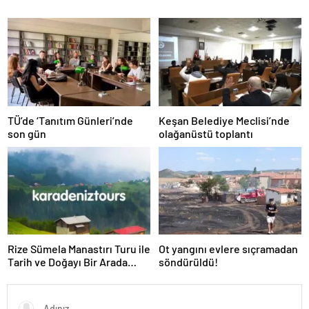
TÜ’de ‘Tanıtım Günleri’nde
Keşan Belediye Meclisi’nde
son gün
olağanüstü toplantı
Rize Sümela Manastırı Turu ile
Ot yangını evlere sıçramadan
Tarih ve Doğayı Bir Arada
söndürüldü!
Keşfedin