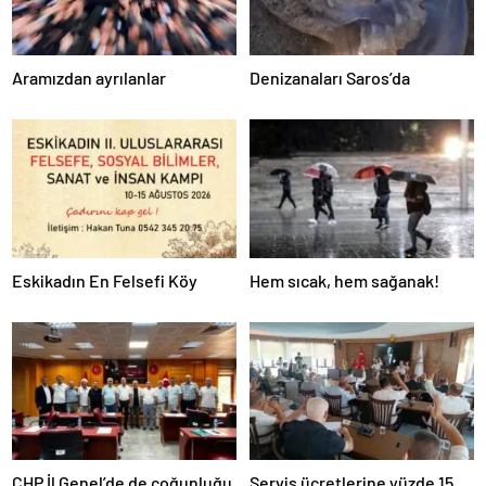
Aramızdan ayrılanlar
Denizanaları Saros’da
Eskikadın En Felsefi Köy
Hem sıcak, hem sağanak!
CHP İl Genel’de de çoğunluğu
Servis ücretlerine yüzde 15