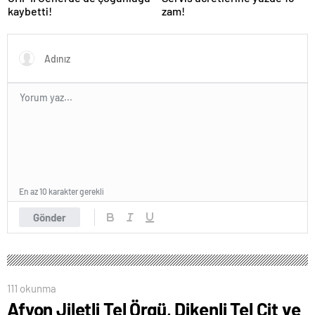
kaybetti!
zam!
En az 10 karakter gerekli
Gönder
111 okunma
Afyon Jiletli Tel Örgü, Dikenli Tel Çit ve