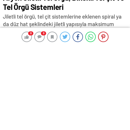
Tel Örgü Sistemleri
Jiletli tel örgü, tel çit sistemlerine eklenen spiral ya
da düz hat şeklindeki jiletli yapısıyla maksimum
güvenlik sunar.
0
0
0
0
17 Haziran 2025 11:13
ABONE OL
News