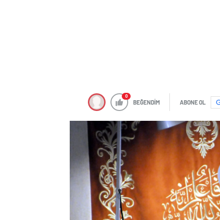
0
BEĞENDİM
ABONE OL