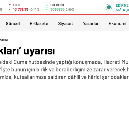
BIST
BITCOIN
EDIRNE
13.779,39
3096985
51
-0,14%
0,80%
33°
AÇI
Güncel
E-Gazete
Siyaset
Yazarlar
Ekonomi
yarısı
ları’ uyarısı
irne’deki Cuma hutbesinde yaptığı konuşmada, Hazreti M
 “İşte bunun için birlik ve beraberliğimize zarar verecek
mize, kutsallarımıza saldıran dâhili ve hârici şer odakla