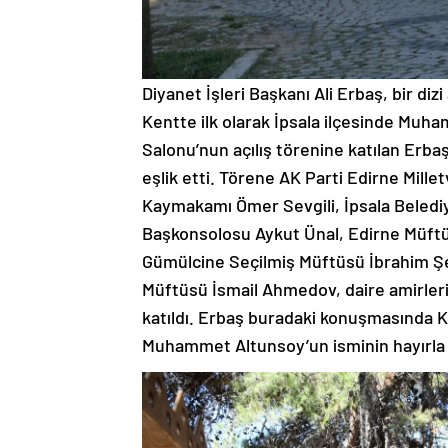
Diyanet İşleri Başkanı Ali Erbaş, bir diz
Kentte ilk olarak İpsala ilçesinde Muh
Salonu’nun açılış törenine katılan Erba
eşlik etti. Törene AK Parti Edirne Millet
Kaymakamı Ömer Sevgili, İpsala Beled
Başkonsolosu Aykut Ünal, Edirne Müft
Gümülcine Seçilmiş Müftüsü İbrahim Şe
Müftüsü İsmail Ahmedov, daire amirleri,
katıldı. Erbaş buradaki konuşmasında K
Muhammet Altunsoy’un isminin hayırla 