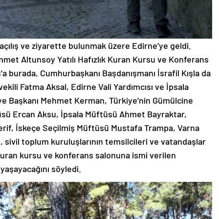
i açılış ve ziyarette bulunmak üzere Edirne’ye geldi.
ammet Altunsoy Yatılı Hafızlık Kuran Kursu ve Konferans
ş’a burada, Cumhurbaşkanı Başdanışmanı İsrafil Kışla da
vekili Fatma Aksal, Edirne Vali Yardımcısı ve İpsala
iye Başkanı Mehmet Kerman, Türkiye’nin Gümülcine
üsü Ercan Aksu, İpsala Müftüsü Ahmet Bayraktar,
rif, İskeçe Seçilmiş Müftüsü Mustafa Trampa, Varna
 sivil toplum kuruluşlarının temsilcileri ve vatandaşlar
uran kursu ve konferans salonuna ismi verilen
yaşayacağını söyledi.