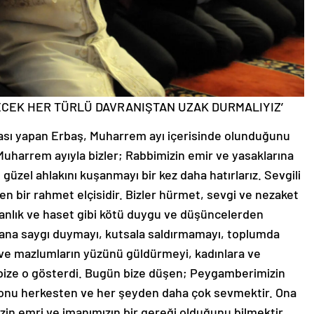
ECEK HER TÜRLÜ DAVRANIŞTAN UZAK DURMALIYIZ’
ı yapan Erbaş, Muharrem ayı içerisinde olunduğunu
an Muharrem ayıyla bizler; Rabbimizin emir ve yasaklarına
güzel ahlakını kuşanmayı bir kez daha hatırlarız. Sevgili
n bir rahmet elçisidir. Bizler hürmet, sevgi ve nezaket
manlık ve haset gibi kötü duygu ve düşüncelerden
sana saygı duymayı, kutsala saldırmamayı, toplumda
 ve mazlumların yüzünü güldürmeyi, kadınlara ve
 bize o gösterdi. Bugün bize düşen; Peygamberimizin
, onu herkesten ve her şeyden daha çok sevmektir. Ona
n emri ve imanımızın bir gereği olduğunu bilmektir.