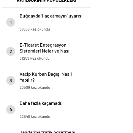
Buğdayda ‘ilaç atmayın’ uyarısı
1
37666 kez okundu
E-Ticaret Entegrasyon
Sistemleri Neler ve Nasıl
2
Yapılır?
31259 kez okundu
Vacip Kurban Bağışı Nasıl
Yapılır?
3
23509 kez okundu
Daha fazla kaçamadı!
4
22540 kez okundu
Jandarma trafik öğretmeni