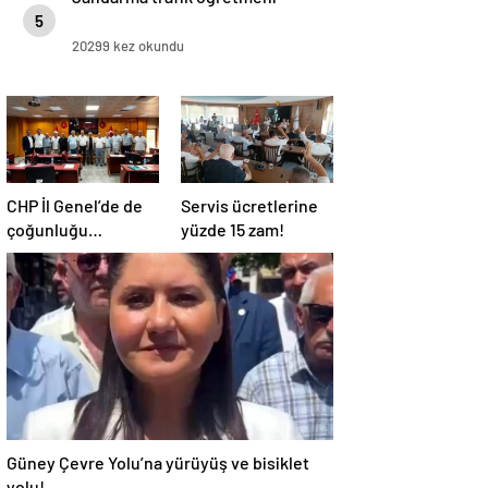
5
20299 kez okundu
CHP İl Genel’de de
Servis ücretlerine
çoğunluğu
yüzde 15 zam!
kaybetti!
Güney Çevre Yolu’na yürüyüş ve bisiklet
yolu!