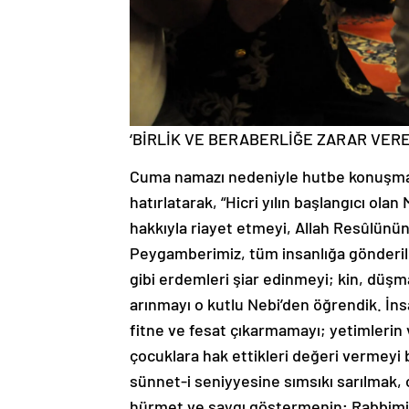
‘BİRLİK VE BERABERLİĞE ZARAR VER
Cuma namazı nedeniyle hutbe konuşmas
hatırlatarak, “Hicri yılın başlangıcı ol
hakkıyla riayet etmeyi, Allah Resûlünün 
Peygamberimiz, tüm insanlığa gönderile
gibi erdemleri şiar edinmeyi; kin, düş
arınmayı o kutlu Nebi’den öğrendik. İn
fitne ve fesat çıkarmamayı; yetimlerin
çocuklara hak ettikleri değeri vermeyi
sünnet-i seniyyesine sımsıkı sarılmak
hürmet ve saygı göstermenin; Rabbimizi