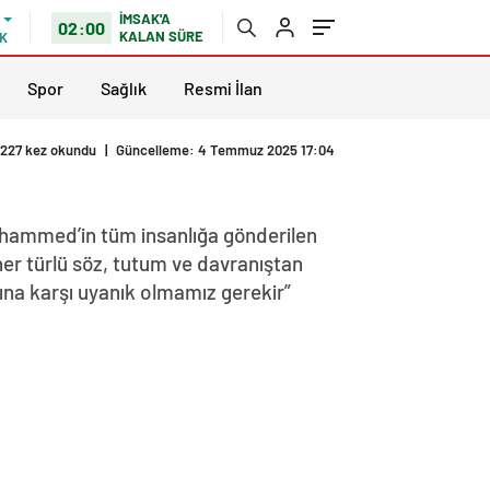
İMSAK'A
02:00
KALAN SÜRE
K
Spor
Sağlık
Resmi İlan
227 kez okundu
|
Güncelleme: 4 Temmuz 2025 17:04
uhammed’in tüm insanlığa gönderilen
 her türlü söz, tutum ve davranıştan
rına karşı uyanık olmamız gerekir”