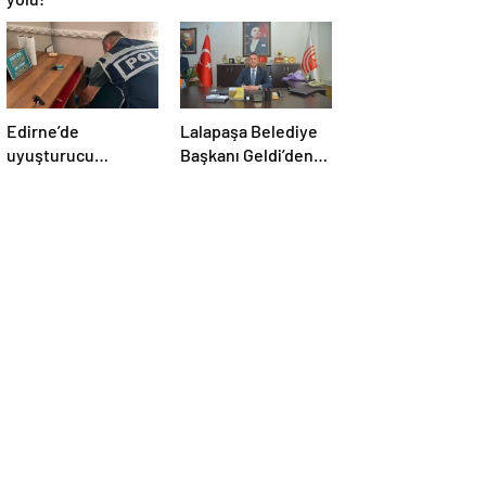
Edirne’de
Lalapaşa Belediye
uyuşturucu
Başkanı Geldi’den
operasyonu
klima yanıtı!