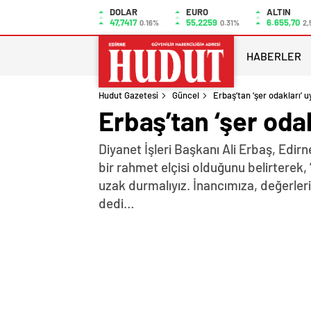
DOLAR
EURO
ALTIN
47,7417
55,2259
6.655,70
0.16%
0.31%
2,
HABERLER
Hudut Gazetesi
Güncel
Erbaş’tan ‘şer odakları’ u
Erbaş’tan ‘şer odak
Diyanet İşleri Başkanı Ali Erbaş, Ed
bir rahmet elçisi olduğunu belirterek,
uzak durmalıyız. İnancımıza, değerleri
dedi…