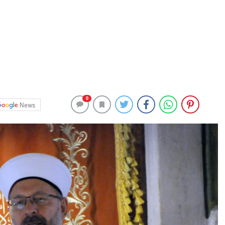
0
News