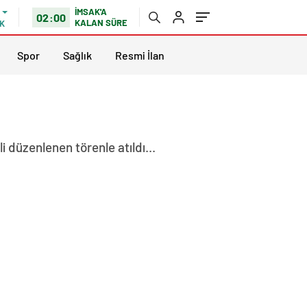
İMSAK'A
02:00
KALAN SÜRE
K
Spor
Sağlık
Resmi İlan
düzenlenen törenle atıldı...