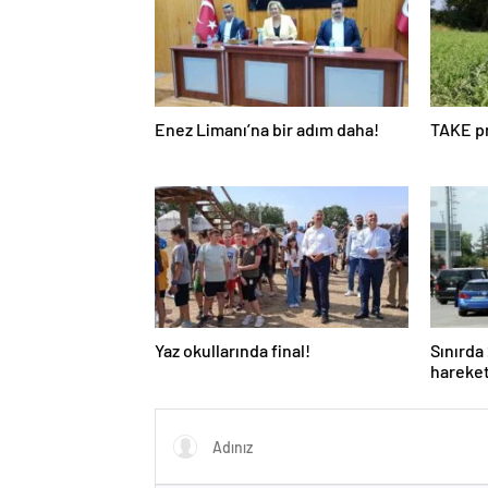
Enez Limanı’na bir adım daha!
TAKE pr
Yaz okullarında final!
Sınırda
hareket