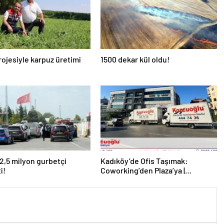
ojesiyle karpuz üretimi
1500 dekar kül oldu!
 2,5 milyon gurbetçi
Kadıköy’de Ofis Taşımak:
i!
Coworking’den Plaza’ya |
Kozcuoğlu Nakliyat