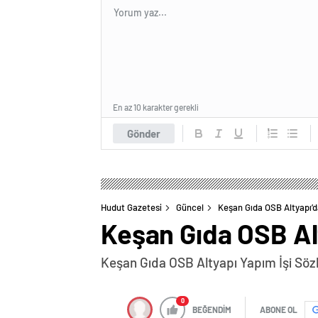
En az 10 karakter gerekli
Gönder
Hudut Gazetesi
Güncel
Keşan Gıda OSB Altyapı’
Keşan Gıda OSB Al
Keşan Gıda OSB Altyapı Yapım İşi Sözl
0
BEĞENDİM
ABONE OL