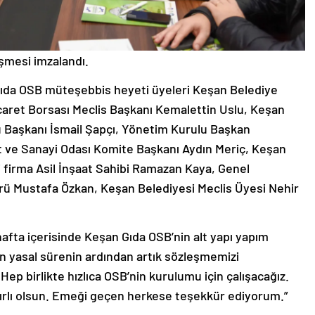
şmesi imzalandı.
ıda OSB müteşebbis heyeti üyeleri Keşan Belediye
caret Borsası Meclis Başkanı Kemalettin Uslu, Keşan
u Başkanı İsmail Şapçı, Yönetim Kurulu Başkan
t ve Sanayi Odası Komite Başkanı Aydın Meriç, Keşan
 firma Asil İnşaat Sahibi Ramazan Kaya, Genel
rü Mustafa Özkan, Keşan Belediyesi Meclis Üyesi Nehir
fta içerisinde Keşan Gıda OSB’nin alt yapı yapım
çen yasal sürenin ardından artık sözleşmemizi
 Hep birlikte hızlıca OSB’nin kurulumu için çalışacağız.
rlı olsun. Emeği geçen herkese teşekkür ediyorum.”