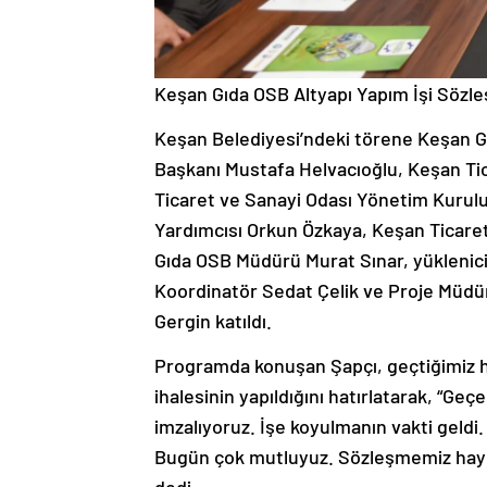
Keşan Gıda OSB Altyapı Yapım İşi Sözle
Keşan Belediyesi’ndeki törene Keşan G
Başkanı Mustafa Helvacıoğlu, Keşan Ti
Ticaret ve Sanayi Odası Yönetim Kurul
Yardımcısı Orkun Özkaya, Keşan Ticare
Gıda OSB Müdürü Murat Sınar, yüklenici
Koordinatör Sedat Çelik ve Proje Müdü
Gergin katıldı.
Programda konuşan Şapçı, geçtiğimiz ha
ihalesinin yapıldığını hatırlatarak, “Ge
imzalıyoruz. İşe koyulmanın vakti geldi.
Bugün çok mutluyuz. Sözleşmemiz hayı
dedi.