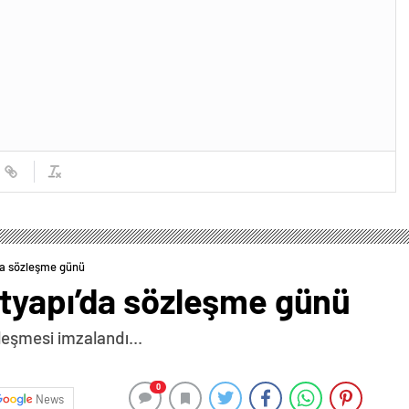
da sözleşme günü
tyapı’da sözleşme günü
eşmesi imzalandı...
0
News