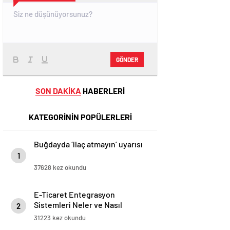
GÖNDER
SON DAKİKA
HABERLERİ
KATEGORİNİN POPÜLERLERİ
Buğdayda ‘ilaç atmayın’ uyarısı
1
37628 kez okundu
E-Ticaret Entegrasyon
Sistemleri Neler ve Nasıl
2
Yapılır?
31223 kez okundu