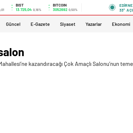
BIST
BITCOIN
EDIRNE
13.725,04
3052692
,01
0,16%
0,50%
33°
AÇI
Güncel
E-Gazete
Siyaset
Yazarlar
Ekonomi
salon
Mahallesi’ne kazandıracağı Çok Amaçlı Salonu’nun temeli 