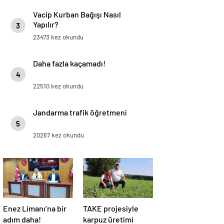
Vacip Kurban Bağışı Nasıl
Yapılır?
3
23473 kez okundu
Daha fazla kaçamadı!
4
22510 kez okundu
Jandarma trafik öğretmeni
5
20267 kez okundu
Enez Limanı’na bir
TAKE projesiyle
adım daha!
karpuz üretimi