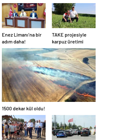
Enez Limanı’na bir
TAKE projesiyle
adım daha!
karpuz üretimi
1500 dekar kül oldu!