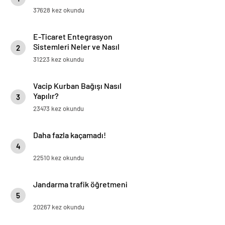
37628 kez okundu
E-Ticaret Entegrasyon
Sistemleri Neler ve Nasıl
2
Yapılır?
31223 kez okundu
Vacip Kurban Bağışı Nasıl
Yapılır?
3
23473 kez okundu
Daha fazla kaçamadı!
4
22510 kez okundu
Jandarma trafik öğretmeni
5
20267 kez okundu