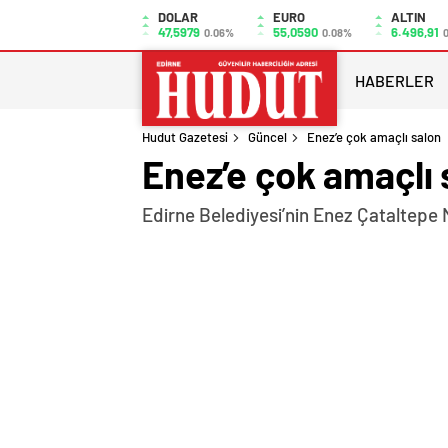
DOLAR
EURO
ALTIN
47,5979
55,0590
6.496,91
0.06%
0.08%
0
HABERLER
Hudut Gazetesi
Güncel
Enez’e çok amaçlı salon
Enez’e çok amaçlı 
Edirne Belediyesi’nin Enez Çataltepe 