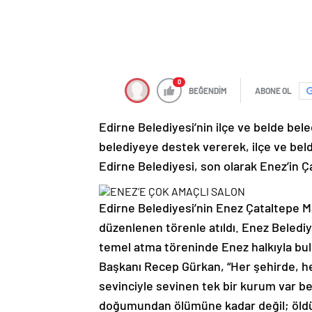
0
BEĞENDİM
ABONE OL
Edirne Belediyesi’nin ilçe ve belde bel
belediyeye destek vererek, ilçe ve be
Edirne Belediyesi, son olarak Enez’in Ç
Edirne Belediyesi’nin Enez Çataltepe M
düzenlenen törenle atıldı. Enez Beledi
temel atma töreninde Enez halkıyla bu
Başkanı Recep Gürkan, “Her şehirde, h
sevinciyle sevinen tek bir kurum var bel
doğumundan ölümüne kadar değil; öldük