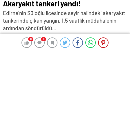
Akaryakıt tankeri yandı!
Edirne’nin Süloğlu ilçesinde seyir halindeki akaryakıt
tankerinde çıkan yangın, 1.5 saatlik müdahalenin
ardından söndürüldü…
11 Ağustos 2025 15:24
ABONE OL
News
0
0
0
0