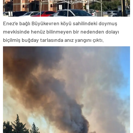
Enez’e bağlı Büyükevren köyü sahilindeki doymuş
mevkisinde henüz bilinmeyen bir nedenden dolayı
biçilmiş buğday tarlasında anız yangını çıktı.