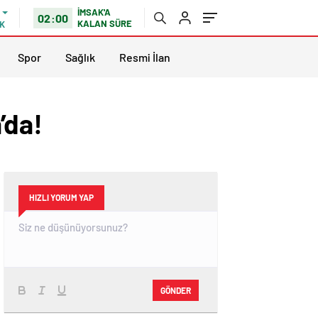
İMSAK'A
02:00
KALAN SÜRE
K
Spor
Sağlık
Resmi İlan
’da!
HIZLI YORUM YAP
GÖNDER