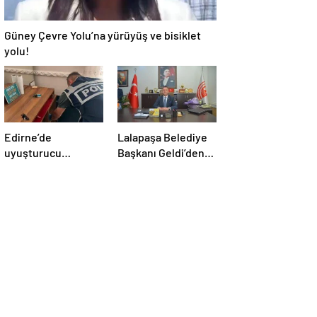
Güney Çevre Yolu’na yürüyüş ve bisiklet
yolu!
Edirne’de
Lalapaşa Belediye
uyuşturucu
Başkanı Geldi’den
operasyonu
klima yanıtı!