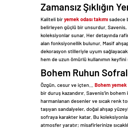
Zamansız Şıklığın Y
Kaliteli bir
yemek odası takımı
sadece b
belirleyen güçlü bir unsurdur. Savenis
koleksiyonlar sunar. Her detayında rafi
alan fonksiyonellik bulunur. Masif ahş
dekorasyon stilleriyle uyum sağlayacak 
hem de uzun ömürlü kullanımın keyfini s
Bohem Ruhun Sofral
Özgün, cesur ve içten…
Bohem yemek 
bir duruş kazandırır. Savenis’in bohem 
harmanlanan desenler ve sıcak renk tonla
taşıyan sandalyeler, doğal ahşap yüze
sofraya karakter katar. Bu koleksiyonla
atmosfer yaratır; misafirlerinize sıcaklı