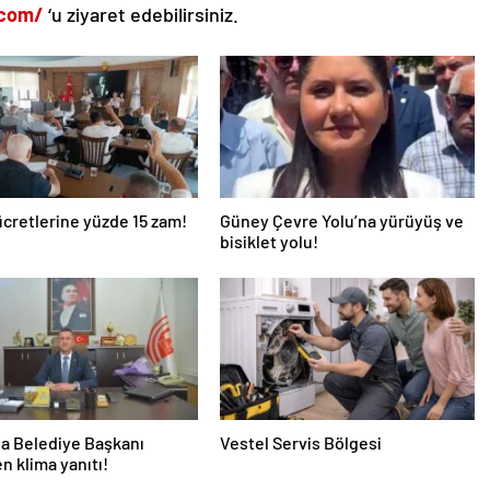
.com/
‘u ziyaret edebilirsiniz.
ücretlerine yüzde 15 zam!
Güney Çevre Yolu’na yürüyüş ve
bisiklet yolu!
a Belediye Başkanı
Vestel Servis Bölgesi
en klima yanıtı!