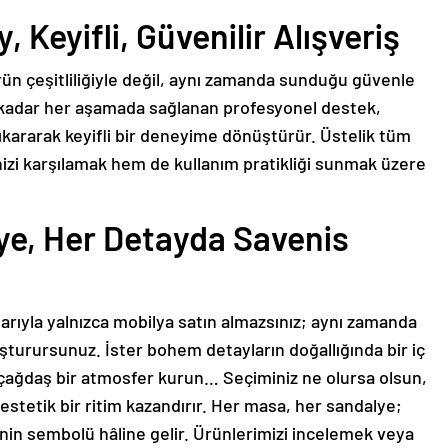
 Keyifli, Güvenilir Alışveriş
ürün çeşitliliğiyle değil, aynı zamanda sunduğu güvenle
a kadar her aşamada sağlanan profesyonel destek,
çıkararak keyifli bir deneyime dönüştürür. Üstelik tüm
nizi karşılamak hem de kullanım pratikliği sunmak üzere
ye, Her Detayda Savenis
rıyla yalnızca mobilya satın almazsınız; aynı zamanda
şturursunuz. İster bohem detayların doğallığında bir iç
 çağdaş bir atmosfer kurun… Seçiminiz ne olursa olsun,
estetik bir ritim kazandırır. Her masa, her sandalye;
ginin sembolü hâline gelir. Ürünlerimizi incelemek veya