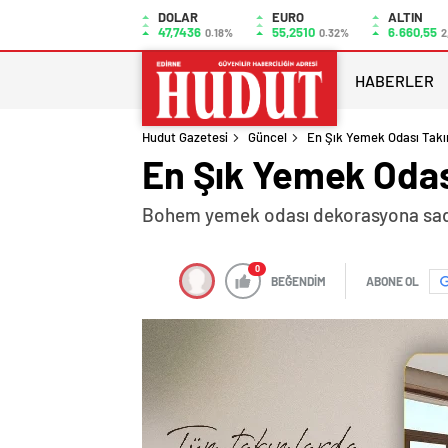
DOLAR
EURO
ALTIN
47,7436
55,2510
6.660,55
0.18%
0.32%
2
HABERLER
Hudut Gazetesi
Güncel
En Şık Yemek Odası Takım
En Şık Yemek Odası
Bohem yemek odası dekorasyona sadece
0
BEĞENDİM
ABONE OL