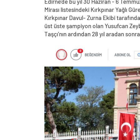
Edirne'de bu yıl 30 Haziran - 6 Temm
Mirası listesindeki Kırkpınar Yağlı Gür
Kırkpınar Davul- Zurna Ekibi tarafınd
üst üste şampiyon olan Yusufcan Zeybek
Taşçı'nın ardından 28 yıl aradan son
0
BEĞENDİM
ABONE OL