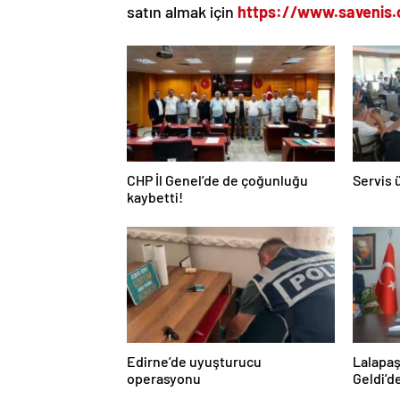
satın almak için
https://www.savenis
CHP İl Genel’de de çoğunluğu
Servis 
kaybetti!
Edirne’de uyuşturucu
Lalapaş
operasyonu
Geldi’d