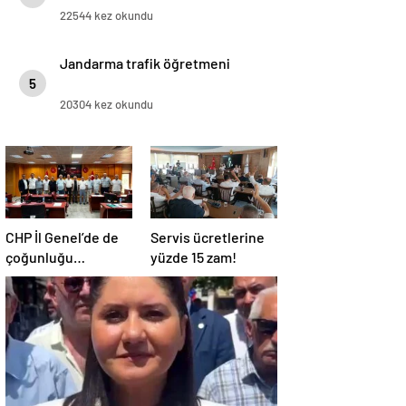
22544 kez okundu
Jandarma trafik öğretmeni
5
20304 kez okundu
CHP İl Genel’de de
Servis ücretlerine
çoğunluğu
yüzde 15 zam!
kaybetti!