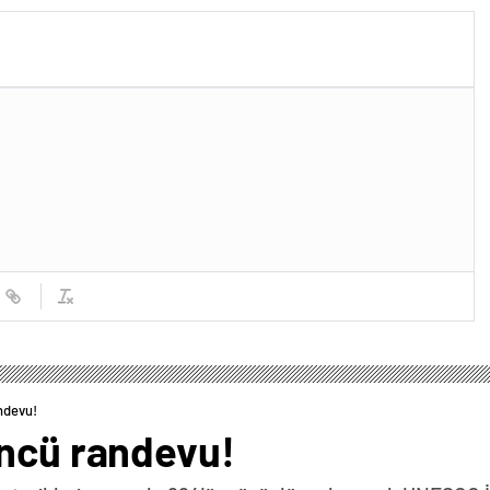
ndevu!
üncü randevu!