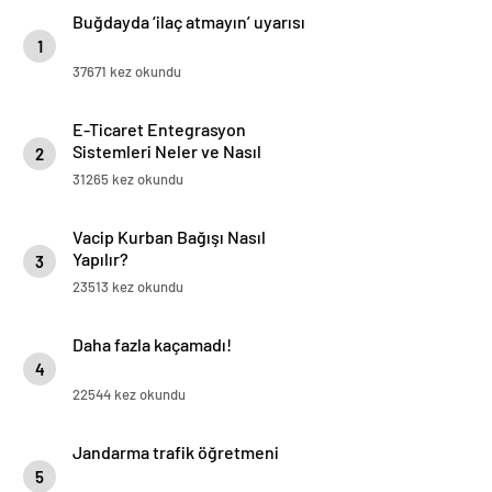
Buğdayda ‘ilaç atmayın’ uyarısı
1
37671 kez okundu
E-Ticaret Entegrasyon
Sistemleri Neler ve Nasıl
2
Yapılır?
31265 kez okundu
Vacip Kurban Bağışı Nasıl
Yapılır?
3
23513 kez okundu
Daha fazla kaçamadı!
4
22544 kez okundu
Jandarma trafik öğretmeni
5