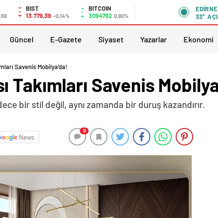
BIST
BITCOIN
EDIRNE
13.779,39
3094792
,59
-0,14%
0,90%
33°
AÇI
Güncel
E-Gazete
Siyaset
Yazarlar
Ekonomi
ları Savenis Mobilya’da!
 Takımları Savenis Mobilya
 bir stil değil, aynı zamanda bir duruş kazandırır.
0
News