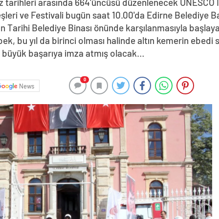
uz tarihleri arasında 664'üncüsü düzenlenecek UNESCO 
eşleri ve Festivali bugün saat 10.00'da Edirne Belediye B
an Tarihi Belediye Binası önünde karşılanmasıyla başlaya
, bu yıl da birinci olması halinde altın kemerin ebedi s
ra büyük başarıya imza atmış olacak…
0
News