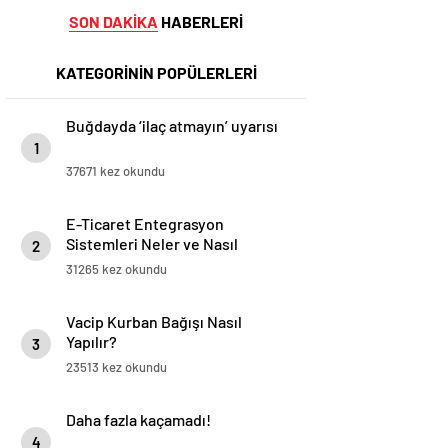
SON DAKİKA
HABERLERİ
KATEGORİNİN POPÜLERLERİ
Buğdayda ‘ilaç atmayın’ uyarısı
1
37671 kez okundu
E-Ticaret Entegrasyon
Sistemleri Neler ve Nasıl
2
Yapılır?
31265 kez okundu
Vacip Kurban Bağışı Nasıl
Yapılır?
3
23513 kez okundu
Daha fazla kaçamadı!
4