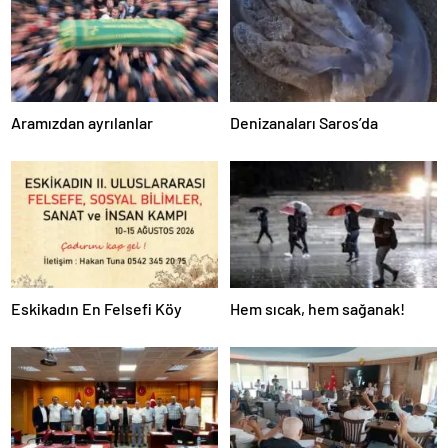
Aramızdan ayrılanlar
Denizanaları Saros’da
Eskikadın En Felsefi Köy
Hem sıcak, hem sağanak!