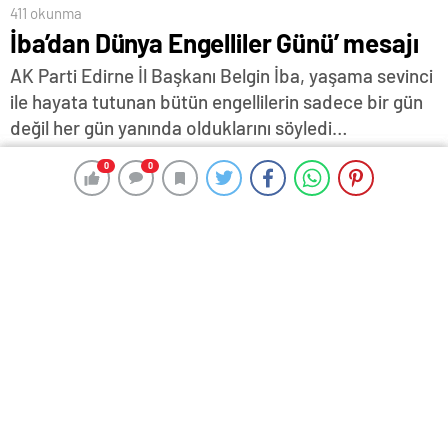
411 okunma
İba’dan Dünya Engelliler Günü’ mesajı
AK Parti Edirne İl Başkanı Belgin İba, yaşama sevinci
ile hayata tutunan bütün engellilerin sadece bir gün
değil her gün yanında olduklarını söyledi…
1 Aralık 2023 17:30
ABONE OL
News
0
0
0
0
AK Parti Edirne İl Başkanı Belgin İba, ‘3 Aralık Dünya