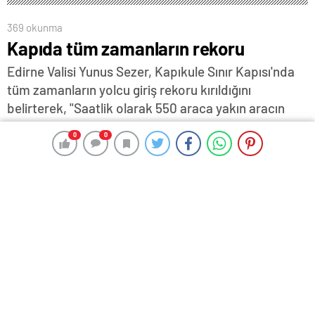
369 okunma
Kapıda tüm zamanların rekoru
Edirne Valisi Yunus Sezer, Kapıkule Sınır Kapısı'nda
tüm zamanların yolcu giriş rekoru kırıldığını
belirterek, "Saatlik olarak 550 araca yakın aracın
girişi gerçekleştiriliyor. Mesela dün itibarıyla tüm
0
0
0
0
zamanların giriş açısından rekoru kırıldı. 9 bin 628
binek araç girişi oldu. Dün 40 bin 593 yolcu girişi
gerçekleşti. Kapıkule'den şu ana en fazla yolcu ve
araç girişi söz konusu" diye konuştu…
15 Temmuz 2024 15:36
ABONE OL
News