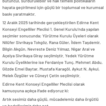
bütüncül, sürdürülebilir ve hak temelli politikaların
hayata geçirilmesi için güçlü bir toplumsal ve kurumsal
baskı yaratmaktır.
12 Aralık 2025 tarihinde gerçekleştirilen Edirne Kent
Konseyi Engelliler Meclisi 1. Genel Kurulu’nda yapılan
seçimler sonucunda; Yürütme Kurulu Üyeleri olarak
Nilüfer Sivrikaya Tokgöz, Rana Güler, İldem Taşdemir,
Bilgin Akgün, Nevreste Deniz Yılmaz, Nigar Aral ve
Açelya Sivrikaya Giray seçilmiştir. Yedek Yürütme
Kurulu Üyeliklerine ise Ferdaniye Tunç, Mehmet Abdu,
Gözde Emel Baytar, Mustafa Karagöl, Aykut N. Aykul,
Melek Özgüler ve Cüneyt Çetin seçilmiştir.
Edirne Kent Konseyi Engelliler Meclisi olarak
kamuoyuna açıkça ifade ediyoruz ki:
Artık sesimiz daha güçlü, mücadelemiz daha örgütlü
ve hedeflerimiz daha net.