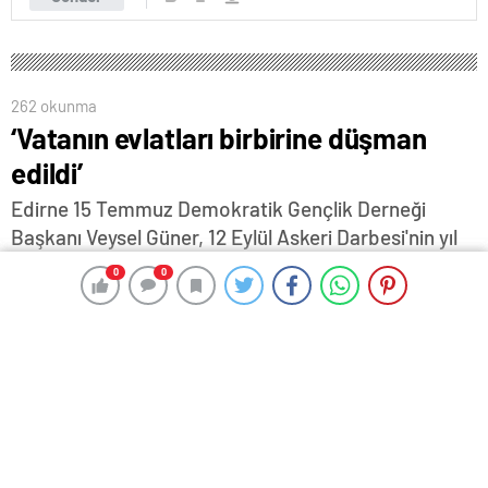
262 okunma
‘Vatanın evlatları birbirine düşman
edildi’
Edirne 15 Temmuz Demokratik Gençlik Derneği
Başkanı Veysel Güner, 12 Eylül Askeri Darbesi'nin yıl
dönümü nedeni ile yayınladığı mesajda, “Bu vatanın
0
0
0
0
öz evlatları sağcı-solcu diye ayrıştırılarak birbirlerine
düşman haline getirilmiştir" dedi…
11 Eylül 2024 17:44
ABONE OL
News