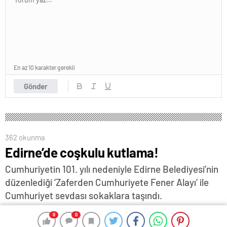
En az 10 karakter gerekli
Gönder
362 okunma
Edirne’de coşkulu kutlama!
Cumhuriyetin 101. yılı nedeniyle Edirne Belediyesi’nin
düzenlediği ‘Zaferden Cumhuriyete Fener Alayı’ ile
Cumhuriyet sevdası sokaklara taşındı.
30 Ekim 2024 13:10
ABONE OL
News
0
0
0
0