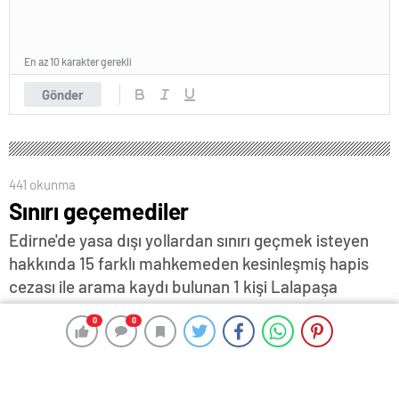
En az 10 karakter gerekli
Gönder
441 okunma
Sınırı geçemediler
Edirne'de yasa dışı yollardan sınırı geçmek isteyen
hakkında 15 farklı mahkemeden kesinleşmiş hapis
cezası ile arama kaydı bulunan 1 kişi Lalapaşa
ilçesinde ile Fas uyruklu iki düzensiz göçmen de
0
0
0
0
merkez Uzgaç Köyü'nde jandarma ekiplerince
yakalandı…
4 Nisan 2024 12:12
ABONE OL
News